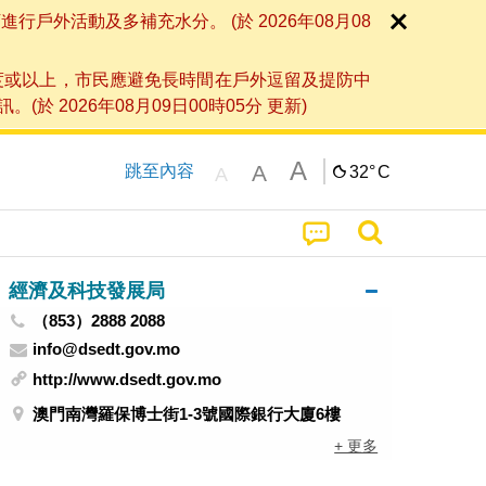
外活動及多補充水分。 (於 2026年08月08
度或以上，市民應避免長時間在戶外逗留及提防中
026年08月09日00時05分 更新)
A
A
跳至內容
32°
C
A
經濟及科技發展局
（853）2888 2088
info@dsedt.gov.mo
http://www.dsedt.gov.mo
澳門南灣羅保博士街1-3號國際銀行大廈6樓
+ 更多