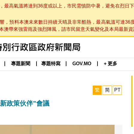
高氣溫將達到36度或以上，市民需慎防中暑，避免在烈日下進行戶
響，預料本澳未來數日持續天晴及非常酷熱，最高氣溫可達36
帶來強雷雨及強烈陣風，請市民留意天氣變化及本局最新資訊。(於 2
專題新聞
專題特寫
GOV.MO
+ 更多
繁
简
PT
創新政策伙伴”會議