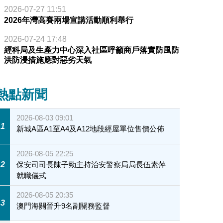
2026-07-27 11:51
2026年灣高賽兩場宣講活動順利舉行
2026-07-24 17:48
經科局及生產力中心深入社區呼籲商戶落實防風防
洪防浸措施應對惡劣天氣
熱點新聞
2026-08-03 09:01
1
新城A區A1至A4及A12地段經屋單位售價公佈
2026-08-05 22:25
2
保安司司長陳子勁主持治安警察局局長伍素萍
就職儀式
2026-08-05 20:35
3
澳門海關晉升9名副關務監督