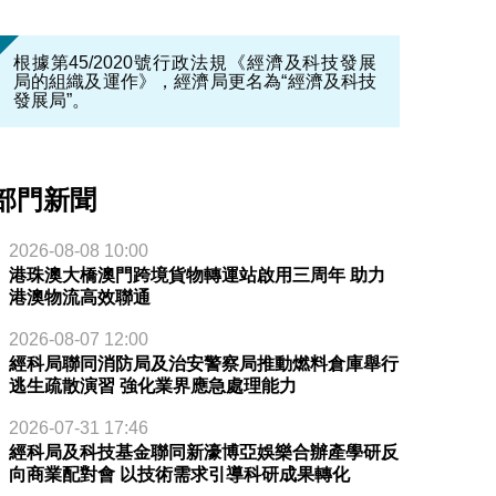
根據第45/2020號行政法規《經濟及科技發展
局的組織及運作》，經濟局更名為“經濟及科技
發展局”。
部門新聞
2026-08-08 10:00
港珠澳大橋澳門跨境貨物轉運站啟用三周年 助力
港澳物流高效聯通
2026-08-07 12:00
經科局聯同消防局及治安警察局推動燃料倉庫舉行
逃生疏散演習 強化業界應急處理能力
2026-07-31 17:46
經科局及科技基金聯同新濠博亞娛樂合辦產學研反
向商業配對會 以技術需求引導科研成果轉化