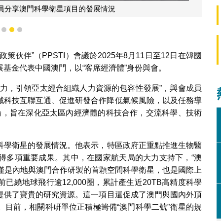
員分享澳門科學衛星項目的發展情況
1
2
3
策伙伴”（PPSTI）會議於2025年8月11日至12日在韓國
基金代表中國澳門，以“客席經濟體”身份與會。
動力，引領亞太經合組織人力資源的包容性發展”，與會成員
科技互聯互通、促進研發合作降低氣候風險，以及​​任務導
討論，旨在深化亞太區內經濟體的科技合作，交流科學、技術
科學衛星的發展情況。他表示，特區政府正重點推進生物醫
得多項重要成果。其中，在國家航天局的大力支持下，“澳
星不僅是內地與澳門合作研製的首顆空間科學衛星，也是國際上
繞地球飛行逾12,000圈，累計產生近20TB高精度科學
提供了寶貴的研究資源。這一項目還促成了澳門與國內外頂
。目前，相關科研單位正積極籌備“澳門科學二號”衛星的規