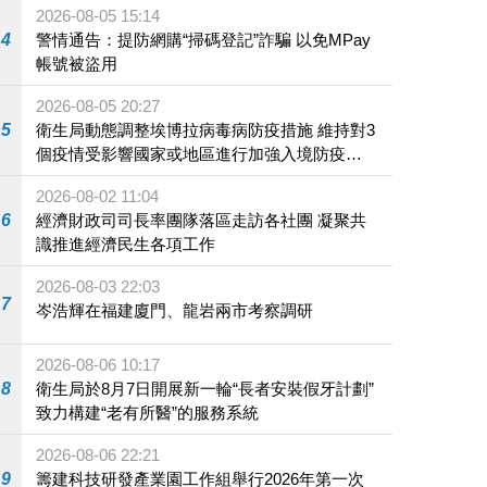
2026-08-05 15:14
4
警情通告：提防網購“掃碼登記”詐騙 以免MPay
帳號被盜用
2026-08-05 20:27
5
衛生局動態調整埃博拉病毒病防疫措施 維持對3
個疫情受影響國家或地區進行加強入境防疫措
施
2026-08-02 11:04
6
經濟財政司司長率團隊落區走訪各社團 凝聚共
識推進經濟民生各項工作
2026-08-03 22:03
7
岑浩輝在福建廈門、龍岩兩市考察調研
2026-08-06 10:17
8
衛生局於8月7日開展新一輪“長者安裝假牙計劃”
致力構建“老有所醫”的服務系統
2026-08-06 22:21
9
籌建科技研發產業園工作組舉行2026年第一次