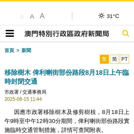
A
C
A
31°
A
搜尋
目錄
首頁
新聞
繁
简
PT
移除樹木 俾利喇街部份路段8月18日上午臨
時封閉交通
市政署 / 交通事務局
2025-08-15 11:44
因應市政署移除樹木及修剪樹枝，8月18日上
午9時至中午12時30分期間，俾利喇街部份路段實
施臨時交通管制措施，詳情可查閱附表。