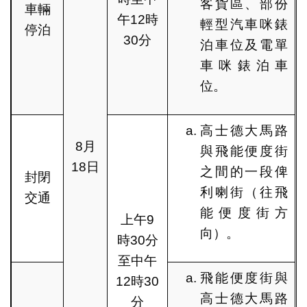
客貨區、部份
車輛
午12時
輕型汽車咪錶
停泊
30分
泊車位及電單
車咪錶泊車
位。
高士德大馬路
8月
與飛能便度街
18日
之間的一段俾
封閉
利喇街（往飛
交通
能便度街方
上午9
向）。
時30分
至中午
飛能便度街與
12時30
高士德大馬路
分