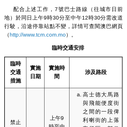
配合上述工作，7號巴士路線（往城市日前
地）於同日上午9時30分至中午12時30分需改道
行駛，沿途停靠站點不變，詳情可查閱澳巴網頁
（
http://www.tcm.com.mo
）。
臨時交通安排
臨時
實施
實施時
交通
涉及路段
日期
間
措施
高士德大馬路
與飛能便度街
之間的一段俾
上午9
利喇街的上落
禁止
時至中