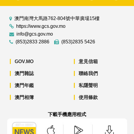
澳門南灣大馬路762-804號中華廣場15樓
https://www.gcs.gov.mo
info@gcs.gov.mo
(853)2833 2886
(853)2835 5426
GOV.MO
意見信箱
澳門雜誌
聯絡我們
澳門年鑑
私隱聲明
澳門相簿
使用條款
下載手機應用程式
澳門政府新聞 APP - App Store 下載
澳門政府新聞 APP - Googl
澳門政府新聞 