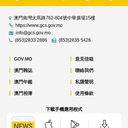
澳門南灣大馬路762-804號中華廣場15樓
https://www.gcs.gov.mo
info@gcs.gov.mo
(853)2833 2886
(853)2835 5426
GOV.MO
意見信箱
澳門雜誌
聯絡我們
澳門年鑑
私隱聲明
澳門相簿
使用條款
下載手機應用程式
澳門政府新聞 APP - App Store 下載
澳門政府新聞 APP - Googl
澳門政府新聞 