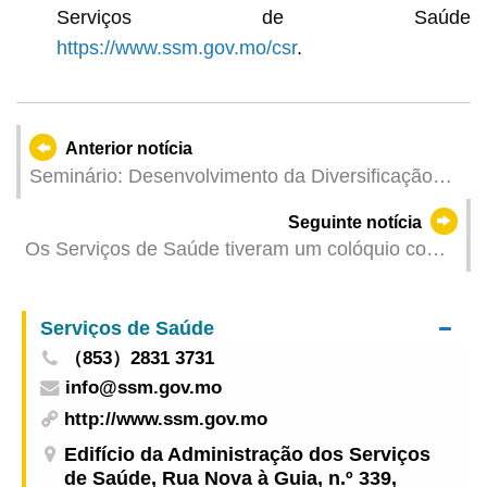
Serviços de Saúde
https://www.ssm.gov.mo/csr
.
Anterior notícia
Seminário: Desenvolvimento da Diversificação
Adequada da Economia reforça capacidade de
Seguinte notícia
Resistência Económica ao Riscos e de Avaliação
Os Serviços de Saúde tiveram um colóquio com
de Riscos
o sector de administração de propriedades e
tomaram medidas antecipadas para aumentar a
Serviços de Saúde
capacidade de eliminação de mosquitos
（853）2831 3731
info@ssm.gov.mo
http://www.ssm.gov.mo
Edifício da Administração dos Serviços
de Saúde, Rua Nova à Guia, n.º 339,