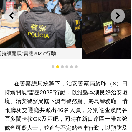
上一則
下一
治安警察局持續開展“雷霆2025”行動
1
2
3
4
5
6
在警察總局統籌下，治安警察局於昨（8）日
持續開展“雷霆2025”行動，以維護本澳良好治安環
境。治安警察局轄下澳門警務廳、海島警務廳、情
報廳及交通廳共派出46名人員，分別巡查澳門各
區多間卡拉OK及酒吧，同時在新口岸區一帶加強
截查可疑人士，並進行不定點查車行動，以預防及