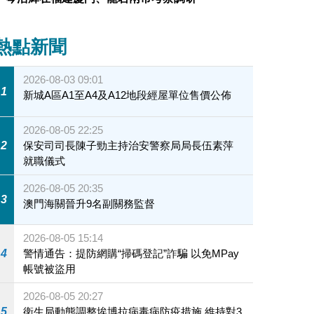
熱點新聞
2026-08-03 09:01
1
新城A區A1至A4及A12地段經屋單位售價公佈
2026-08-05 22:25
2
保安司司長陳子勁主持治安警察局局長伍素萍
就職儀式
2026-08-05 20:35
3
澳門海關晉升9名副關務監督
2026-08-05 15:14
4
警情通告：提防網購“掃碼登記”詐騙 以免MPay
帳號被盜用
2026-08-05 20:27
5
衛生局動態調整埃博拉病毒病防疫措施 維持對3