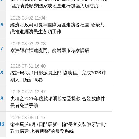
個疫情受影響國家或地區進行加強入境防疫措
施
2026-08-02 11:04
6
經濟財政司司長率團隊落區走訪各社團 凝聚共
識推進經濟民生各項工作
2026-08-03 22:03
7
岑浩輝在福建廈門、龍岩兩市考察調研
2026-07-31 16:40
8
統計局8月1日起派員上門 協助住戶完成2026 中
期人口統計問卷
2026-07-31 12:47
9
央積金2026年度款項明起接受提款 合發放條件
長者免辦手續
2026-08-06 10:17
10
衛生局於8月7日開展新一輪“長者安裝假牙計劃”
致力構建“老有所醫”的服務系統