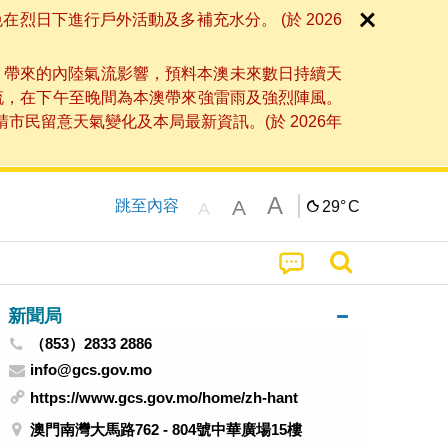
日下進行戶外活動及多補充水分。 (於 2026
」帶來的內陸氣流影響，預料本澳未來數日持續天
流，在下午至晚間為本澳帶來強雷雨及強烈陣風。
民留意天氣變化及本局最新資訊。(於 2026年
A
A
跳至內容
29°
C
A
新聞局
（853）2833 2886
info@gcs.gov.mo
https://www.gcs.gov.mo/home/zh-hant
澳門南灣大馬路762 - 804號中華廣場15樓