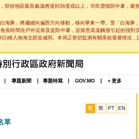
部份地區最高氣溫將達到36度或以上，市民需慎防中暑，避免在烈
白海豚」將繼續向偏西方向移動，移向華東一帶。受「白海豚
避免長時間在戶外逗留及提防中暑，並留意高溫觸發引起的強對
8日)移入南海北部並減弱。本局正密切監測有關系統發展情況，請市
專題新聞
專題特寫
GOV.MO
+ 更多
繁
简
PT
EN
名單