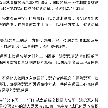
15日就查核候選名單作出決定，屆時將統一公佈相關查核結
8日公佈被確定接納的候選名單，最遲則為7月31日。
務求讓選民於9.14投票時可以更清晰劃票，減少廢票出現
得的序號，在選票依次由上而下，以橫列方式印上候選名單
格線突顯選票上的蓋印方格，效果良好，今屆選舉會繼續沿用
民不能使用其他工具劃票，否則視作廢票。
選票上候選名單之間的上下間距，讓選民更清晰劃票的同
採用吸墨快乾且透明度低的紙張，以期減少廢票出現及確保
，不需他人陪同進入劃票間，選管會將配合今屆的選票，繼
圓孔，讓視障選民可透過觸摸方式，準確在選票上心儀候選
有需要的選民使用。
時間於下周一（7日）或之前提交投票人名單，讓投票人於
時具投票資格的法人選民有781個，當中約7成已向選管會提