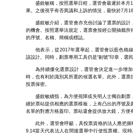
盛銳敏稱，按照選舉日程，選管會最遲於本月
果。之後視乎有否異議和上訴的情況，最快於7月1
盛銳敏介紹，選管會亦充份討論了選票的設計，
的機會。按照選舉法規定，選票會按經公開抽籤所
的序號、名稱、簡稱或標誌。
他表示，從2017年選舉起，選管會以藍色
該設計。同時，劃票專用工具仍是“剔號”印章，選
為持續優化選票設計，選管會決定進一步增加
時，也有利於識別其所選的候選名單。此外，選票
投票保密。
盛銳敏續指，為方便視障或失明人士獨自劃票
續於票站提供相應的選票模板，上有凸出的序號及
名單的對應方格蓋印。票站還會提供放大鏡，方便
此外，選管會呼籲，具投票資格的法人應把握
9.14當天代表法人在間接選舉中行使投票權。現