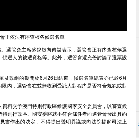
會正依法有序查核各候選名單
議。選管會主席盛銳敏向傳媒表示，選管會正有序查核候選
、候選人的被選資格等。此外，選管會還充份討論了選票設
單及政綱的期間於6月26日結束，候選名單總表亦已於6月
定期限內，選管會在並無收到受託人對程序是否符合規範或對
人資料交予澳門特別行政區維護國家安全委員會，以審查候
門特別行政區。國安委將就不符合條件者向選管會發出具約
見書作出的決定，不得提出聲明異議或向法院提起司法上