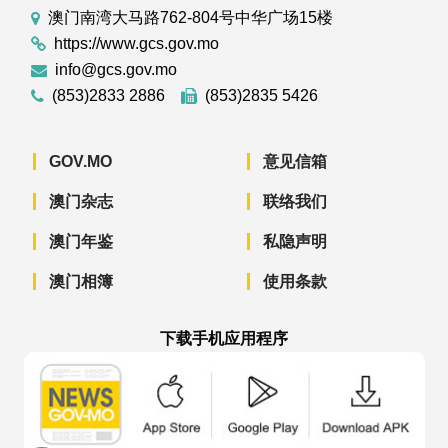
澳门南湾大马路762-804号中华广场15楼
https://www.gcs.gov.mo
info@gcs.gov.mo
(853)2833 2886
(853)2835 5426
GOV.MO
意见信箱
澳门杂志
联络我们
澳门年鉴
私隐声明
澳门相簿
使用条款
下载手机应用程序
澳门政府新闻 APP - App Store 下载
澳门政府新闻 APP - Googl
澳门政府新闻 