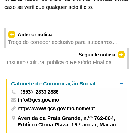
caso se verifique qualquer acto ilícito.
Anterior notícia
Troço do corredor exclusivo para autocarros
públicos na Rua do Almirante Sérgio reabre ao
Seguinte notícia
serviço a partir de 5 de Julho Apelo à atenção
Instituto Cultural publica o Relatório Final da
dos condutores
Consulta Pública das Manifestações a Inscrever
na Lista do Património Cultural Intangível
Gabinete de Comunicação Social
（853）2833 2886
info@gcs.gov.mo
https://www.gcs.gov.mo/home/pt
os
Avenida da Praia Grande, n.
762-804,
Edifício China Plaza, 15.º andar, Macau