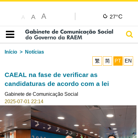
A
C
A
27°
A
Pesq
Índice
Início
Notícias
繁
简
PT
EN
CAEAL na fase de verificar as
candidaturas de acordo com a lei
Gabinete de Comunicação Social
2025-07-01 22:14