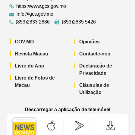
https://www.gcs.gov.mo
info@gcs.gov.mo
(853)2833 2886
(853)2835 5426
GOV.MO
Opiniões
Revista Macau
Contacte-nos
Livro do Ano
Declaração de
Privacidade
Livro de Fotos de
Macau
Cláusulas de
Utilização
Descarregar a aplicação de telemóvel
Aplicação de telemóvel “Notícias do G
Aplicação de telemóvel “
Aplicação 