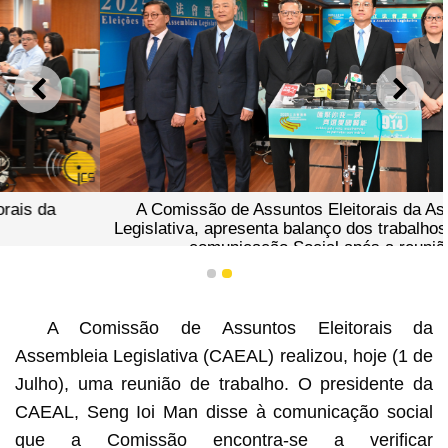
ANTERIOR
SEGU
A Comissão de Assuntos Eleitorais da Assembleia
Legislativa, apresenta balanço dos trabalhos eleitorais à
comunicação Social após a reunião.
1
2
A Comissão de Assuntos Eleitorais da
Assembleia Legislativa (CAEAL) realizou, hoje (1 de
Julho), uma reunião de trabalho. O presidente da
CAEAL, Seng Ioi Man disse à comunicação social
que a Comissão encontra-se a verificar