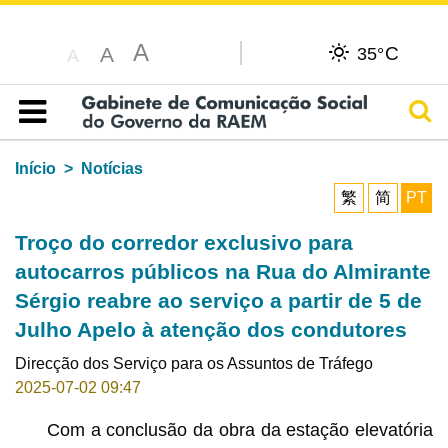
A
C
A
35°
A
Pesq
Índice
Início
Notícias
繁
简
PT
Troço do corredor exclusivo para
autocarros públicos na Rua do Almirante
Sérgio reabre ao serviço a partir de 5 de
Julho Apelo à atenção dos condutores
Direcção dos Serviço para os Assuntos de Tráfego
2025-07-02 09:47
Com a conclusão da obra da estação elevatória