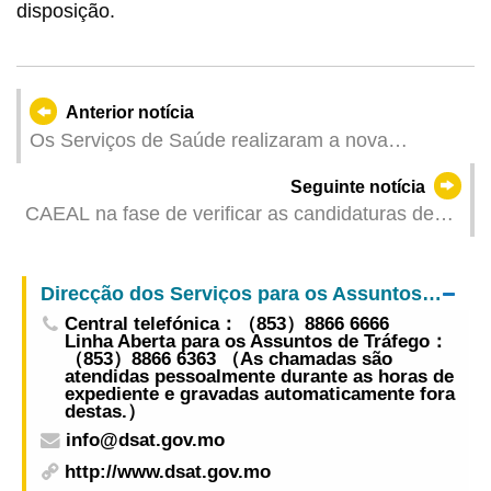
disposição.
Anterior notícia
Os Serviços de Saúde realizaram a nova
formação de médicos residentes e a cerimónia de
Seguinte notícia
abertura do curso para enriquecer a força dos
CAEAL na fase de verificar as candidaturas de
médicos especialistas de Macau
acordo com a lei
Direcção dos Serviços para os Assuntos de Tráfego
Central telefónica：（853）8866 6666
Linha Aberta para os Assuntos de Tráfego：
（853）8866 6363 （As chamadas são
atendidas pessoalmente durante as horas de
expediente e gravadas automaticamente fora
destas.）
info@dsat.gov.mo
http://www.dsat.gov.mo