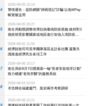
2026-08-05 15:14
4
警情通告：提防網購“掃碼登記”詐騙 以免MPay
帳號被盜用
2026-08-05 20:27
5
衛生局動態調整埃博拉病毒病防疫措施 維持對3
個疫情受影響國家或地區進行加強入境防疫措
施
2026-08-02 11:04
6
經濟財政司司長率團隊落區走訪各社團 凝聚共
識推進經濟民生各項工作
2026-08-06 10:17
7
衛生局於8月7日開展新一輪“長者安裝假牙計劃”
致力構建“老有所醫”的服務系統
2026-08-03 22:03
8
岑浩輝在福建廈門、龍岩兩市考察調研
2026-08-06 22:21
9
籌建科技研發產業園工作組舉行2026年第一次