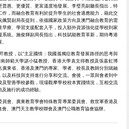
更普惠、更優質、更富溫度地發展。李璧亮副廳長指出，特
工作，而融合教育有利於提升學生的社會適應能力，藉此交
阮佩賢副局長提到，依循國家政策方向及澳門融合教育的需
童早療、學習支援配套入手，投入額外資源強化從學校到家
援系統。施俊輝副局長指出，科技賦能教育革新，期待粵港
展。
芹教授，以“主足國情：我國孤獨症教育發展路徑的思考與
華南師範大學諶小猛教授、香港大學袁文得教授及張嘉虹博
名廣東省、香港及澳門的專家、學者、校長及教師分別就融
，以及科技與支持進行分享和交流。會後，一眾與會者到中
校及聖善學校參觀，現場觀摩學校校本實踐情況，互相交流
動及施行的成功經驗。
委員會、廣東教育學會特殊教育專業委員會、救世軍香港及
進會、澳門天主教學校聯會及澳門公職教育協會協辦。