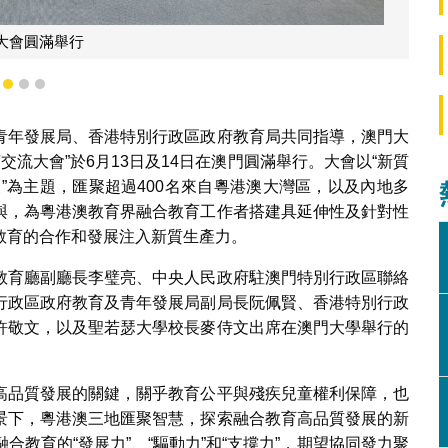
教育司朱東斌副司長致辭
1
2
3
青年發展局、香港特別行政區政府教育局共同指導，澳門大
交流大會”於6月13日及14日在澳門圓滿舉行。大會以“新質
”為主題，匯聚超過400名來自粵港澳大灣區，以及內地多
與，為粵港澳教育界融合教育工作者搭建具延伸性及針對性
教育的合作和發展注入新質生產力。
教育廳副廳長李璧亮、中央人民政府駐澳門特別行政區聯絡
行政區政府教育及青年發展局副局長阮佩賢、香港特別行政
許敬文，以及聖若瑟大學校長麥侍文出席在澳門大學舉行的
高品質發展的關鍵，關乎教育公平與殘疾兒童權利保障，也
景下，粵港澳三地匯聚智慧，探索融合教育高品質發展的新
教育的“發展力”、“驅動力”和“支撐力”，期望協同發力聚