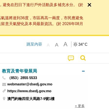
，避免在烈日下進行戶外活動及多補充水分。 (於
高氣溫將達到36度，市區再高一兩度，市民應避免
天氣變化及本局最新資訊。(於 2026年08月
A
A
跳至內容
34°
C
A
教育及青年發展局
（853）2855 5533
webmaster@dsedj.gov.mo
https://www.dsedj.gov.mo
澳門約翰四世大馬路7-9號1樓
+ 更多