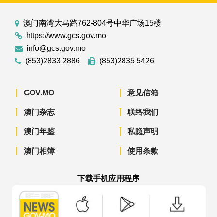
澳门南湾大马路762-804号中华广场15楼
https://www.gcs.gov.mo
info@gcs.gov.mo
(853)2833 2886
(853)2835 5426
GOV.MO
意见信箱
澳门杂志
联络我们
澳门年鉴
私隐声明
澳门相簿
使用条款
下载手机应用程序
澳门政府新闻 APP - App Store 下载
澳门政府新闻 APP - Googl
澳门政府新闻 