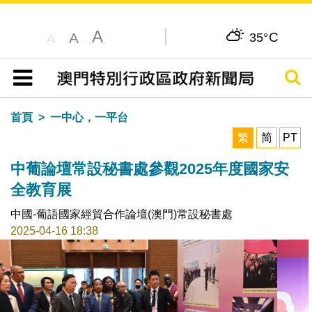
A
C
A
35°
A
搜尋
目錄
首頁
一中心，一平台
繁
简
PT
中葡論壇常設秘書處參觀2025年度國家安
全教育展
中國-葡語國家經貿合作論壇(澳門)常設秘書處
2025-04-16 18:38