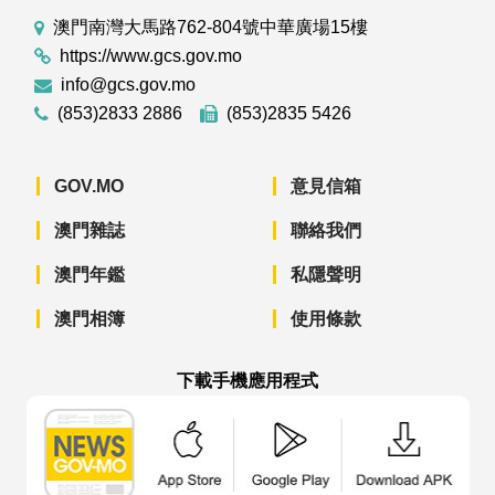
澳門南灣大馬路762-804號中華廣場15樓
https://www.gcs.gov.mo
info@gcs.gov.mo
(853)2833 2886
(853)2835 5426
GOV.MO
意見信箱
澳門雜誌
聯絡我們
澳門年鑑
私隱聲明
澳門相簿
使用條款
下載手機應用程式
澳門政府新聞 APP - App Store 下載
澳門政府新聞 APP - Googl
澳門政府新聞 