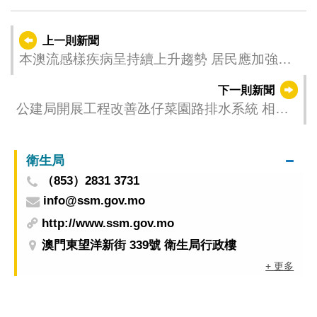
上一則新聞
本澳流感樣疾病呈持續上升趨勢 居民應加強注
意防範 衛生局接獲2宗流感樣疾病群集性感染報
下一則新聞
告
公建局開展工程改善氹仔菜園路排水系統 相關
路段6月4日起實施臨時交通措施
衛生局
（853）2831 3731
info@ssm.gov.mo
http://www.ssm.gov.mo
澳門東望洋新街 339號 衛生局行政樓
+ 更多