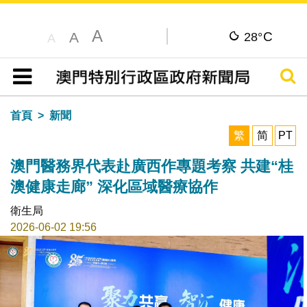
A
C
A
28°
A
搜尋
目錄
首頁
新聞
繁
简
PT
澳門醫務界代表赴廣西作專題考察 共建“桂
澳健康走廊” 深化區域醫療協作
衛生局
2026-06-02 19:56