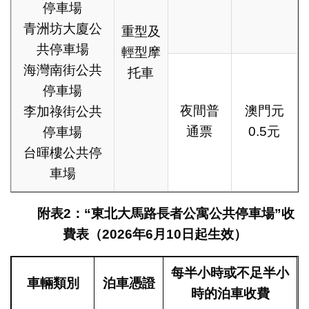
停車場
青洲坊大廈公
重型及
共停車場
輕型摩
海灣南街公共
托車
停車場
夜間普
澳門元
李加祿街公共
通票
0.5元
停車場
台暉樓公共停
車場
附表
2
：
“
東北大馬路長者公寓公共停車場
”
收
費表
（
2026
年
6
月
10
日起生效）
每
半
小時或不足
半
小
車輛類別
泊車憑證
時的泊車收費