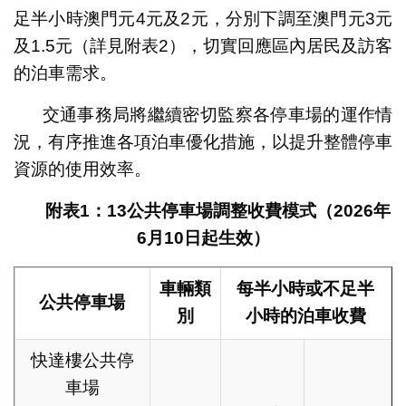
足半小時澳門元4元及2元，分別下調至澳門元3元
及1.5元（詳見附表2），切實回應區內居民及訪客
的泊車需求。
交通事務局將繼續密切監察各停車場的運作情
況，有序推進各項泊車優化措施，以提升整體停車
資源的使用效率。
附表
1
：
13
公共停車場調整收費模式（
2026
年
6
月
10
日起生效）
車輛類
每半小時或不足半
公共停車場
別
小時的泊車收費
快達樓公共停
車場