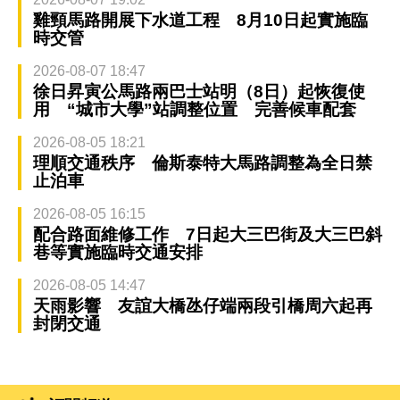
雞頸馬路開展下水道工程 8月10日起實施臨
時交管
2026-08-07 18:47
徐日昇寅公馬路兩巴士站明（8日）起恢復使
用 “城市大學”站調整位置 完善候車配套
2026-08-05 18:21
理順交通秩序 倫斯泰特大馬路調整為全日禁
止泊車
2026-08-05 16:15
配合路面維修工作 7日起大三巴街及大三巴斜
巷等實施臨時交通安排
2026-08-05 14:47
天雨影響 友誼大橋氹仔端兩段引橋周六起再
封閉交通