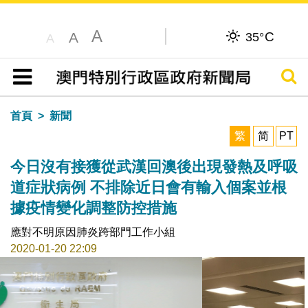
A
C
A
35°
A
搜尋
目錄
首頁
新聞
繁
简
PT
今日沒有接獲從武漢回澳後出現發熱及呼吸
道症狀病例 不排除近日會有輸入個案並根
據疫情變化調整防控措施
應對不明原因肺炎跨部門工作小組
2020-01-20 22:09