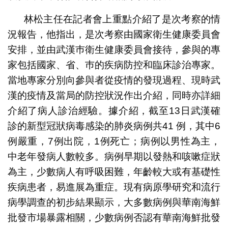
林松主任在記者會上重點介紹了是次考察的情
況報告，他指出，是次考察由國家衛生健康委員會
安排，並由武漢巿衛生健康委員會接待，參與的專
家包括國家、省、巿的疾病防控和臨床診治專家。
當地專家分別向參與者從疫情的發現過程、現時武
漢的疫情及當局的防控狀況作出介紹，同時亦詳細
介紹了病人診治經驗。據介紹，截至13日武漢確
診的新型冠狀病毒感染的肺炎病例共41 例，其中6
例嚴重，7例出院，1例死亡；病例以男性為主，
中老年發病人數較多。病例早期以發熱和咳嗽症狀
為主，少數病人有呼吸困難，年齡較大或有基礎性
疾病患者，易進展為重症。現有病原學研究和流行
病學調查的初步結果顯示，大多數病例與華南海鮮
批發市場暴露相關，少數病例否認有華南海鮮批發