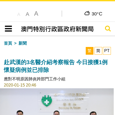
A
C
A
30°
A
搜尋
目錄
首頁
新聞
繁
简
PT
赴武漢的3名醫介紹考察報告 今日接獲1例
懷疑病例並已排除
應對不明原因肺炎跨部門工作小組
2020-01-15 20:46