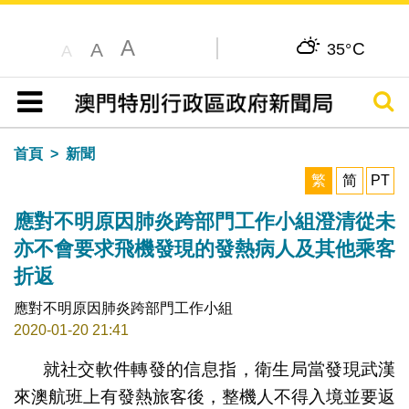
A
C
A
35°
A
搜尋
目錄
首頁
新聞
繁
简
PT
應對不明原因肺炎跨部門工作小組澄清從未
亦不會要求飛機發現的發熱病人及其他乘客
折返
應對不明原因肺炎跨部門工作小組
2020-01-20 21:41
就社交軟件轉發的信息指，衛生局當發現武漢
來澳航班上有發熱旅客後，整機人不得入境並要返