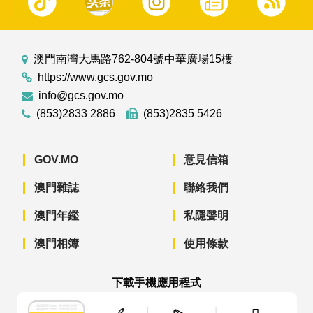
澳門南灣大馬路762-804號中華廣場15樓
https://www.gcs.gov.mo
info@gcs.gov.mo
(853)2833 2886
(853)2835 5426
GOV.MO
意見信箱
澳門雜誌
聯絡我們
澳門年鑑
私隱聲明
澳門相簿
使用條款
下載手機應用程式
澳門政府新聞 APP - App Store 下載
澳門政府新聞 APP - Googl
澳門政府新聞 