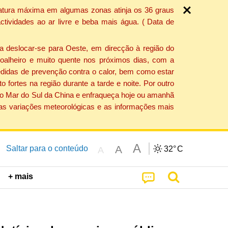
ratura máxima em algumas zonas atinja os 36 graus
tividades ao ar livre e beba mais água. ( Data de
a deslocar-se para Oeste, em direcção à região do
 soalheiro e muito quente nos próximos dias, com a
edidas de prevenção contra o calor, bem como estar
fortes na região durante a tarde e noite. Por outro
 do Mar do Sul da China e enfraqueça hoje ou amanhã
 as variações meteorológicas e as informações mais
A
A
Saltar para o conteúdo
32°
C
A
+ mais