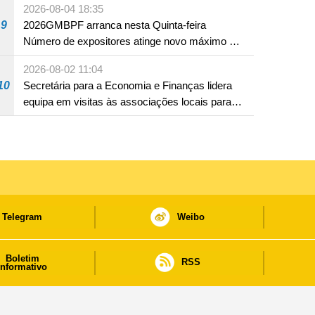
2026-08-04 18:35
9
2026GMBPF arranca nesta Quinta-feira
Número de expositores atinge novo máximo em
18 anos
2026-08-02 11:04
10
Secretária para a Economia e Finanças lidera
equipa em visitas às associações locais para
consolidar consensos e promover os trabalhos
nas áreas económica e social
Telegram
Weibo
Boletim
RSS
informativo