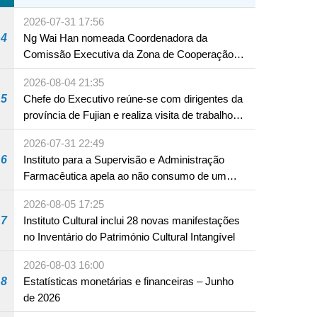
A12 da Zona A dos Novos Aterros
2026-07-31 17:56
4
Ng Wai Han nomeada Coordenadora da
Comissão Executiva da Zona de Cooperação
Aprofundada entre Guangdong e Macau em
2026-08-04 21:35
Hengqin
5
Chefe do Executivo reúne-se com dirigentes da
província de Fujian e realiza visita de trabalho
em Fuzhou
2026-07-31 22:49
6
Instituto para a Supervisão e Administração
Farmacêutica apela ao não consumo de um
produto com substâncias medicamentosas
2026-08-05 17:25
ocidentais
7
Instituto Cultural inclui 28 novas manifestações
no Inventário do Património Cultural Intangível
2026-08-03 16:00
8
Estatísticas monetárias e financeiras – Junho
de 2026