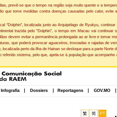
dias, prevê-se que o tempo na região seja muito quente e a tempe
ão que tome medidas contra doenças causadas pelo calor, evite ac
 “Dolphin”, localizada junto ao Arquipélago de Ryukyu, continue 
ntinental trazida pelo “Dolphin”, o tempo em Macau vai continuar
dãos devem evitar a permanência prolongada ao ar livre e tomar m
ras, que poderá provocar aguaceiros, trovoadas e rajadas de vento 
, localizada perto da Ilha de Hainan se desloque para a parte Norte
o referido sistema, pelo que, apela-se à população que acompanhe
Infografia
Dossiers
Reportagens
GOV.MO
繁
简
PT