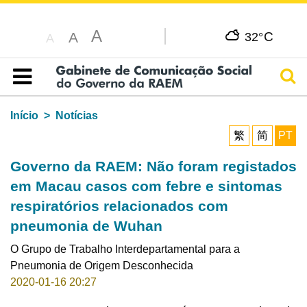
A
C
A
32°
A
Pesq
Índice
Início
Notícias
繁
简
PT
Governo da RAEM: Não foram registados
em Macau casos com febre e sintomas
respiratórios relacionados com
pneumonia de Wuhan
O Grupo de Trabalho Interdepartamental para a
Pneumonia de Origem Desconhecida
2020-01-16 20:27