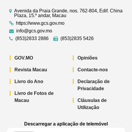
Avenida da Praia Grande, nos. 762-804, Edif. China
Plaza, 15.º andar, Macau
https://www.gcs.gov.mo
info@gcs.gov.mo
(853)2833 2886
(853)2835 5426
GOV.MO
Opiniões
Revista Macau
Contacte-nos
Livro do Ano
Declaração de
Privacidade
Livro de Fotos de
Macau
Cláusulas de
Utilização
Descarregar a aplicação de telemóvel
Aplicação de telemóvel “Notícias do G
Aplicação de telemóvel “
Aplicação 