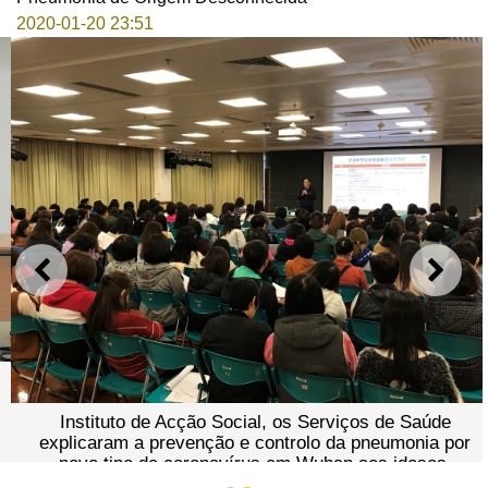
2020-01-20 23:51
ANTERIOR
SEGU
Instituto de Acção Social, os Serviços de Saúde
explicaram a prevenção e controlo da pneumonia por
novo tipo de coronavírus em Wuhan aos idosos,
responsáveis de instalações de reabilitação e creche,