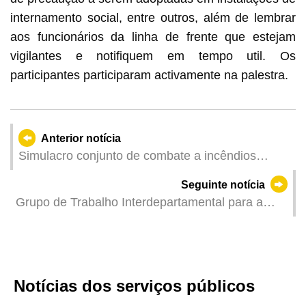
internamento social, entre outros, além de lembrar
aos funcionários da linha de frente que estejam
vigilantes e notifiquem em tempo util. Os
participantes participaram activamente na palestra.
Anterior notícia
Simulacro conjunto de combate a incêndios
efectuado na Estação Terminal Marítimo da Taipa
Seguinte notícia
do Metro Ligeiro
Grupo de Trabalho Interdepartamental para a
Pneumonia de Origem Desconhecida esclarece
que nunca exigiu o regresso à origem de doentes
com febre e outros passageiros provenientes de
Wuhan
Notícias dos serviços públicos