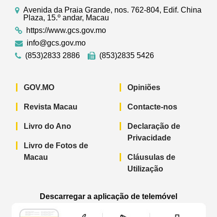
Avenida da Praia Grande, nos. 762-804, Edif. China
Plaza, 15.º andar, Macau
https://www.gcs.gov.mo
info@gcs.gov.mo
(853)2833 2886
(853)2835 5426
GOV.MO
Opiniões
Revista Macau
Contacte-nos
Livro do Ano
Declaração de
Privacidade
Livro de Fotos de
Macau
Cláusulas de
Utilização
Descarregar a aplicação de telemóvel
Aplicação de telemóvel “Notícias do G
Aplicação de telemóvel “
Aplicação 