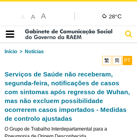
A
C
A
28°
A
Pesq
Índice
Início
Notícias
繁
简
PT
Serviços de Saúde não receberam,
segunda-feira, notificações de casos
com sintomas após regresso de Wuhan,
mas não excluem possibilidade
ocorrerem casos importados - Medidas
de controlo ajustadas
O Grupo de Trabalho Interdepartamental para a
Pneumonia de Origem Desconhecida