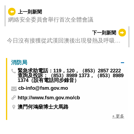
上一則新聞
網絡安全委員會舉行首次全體會議
下一則新聞
今日沒有接獲從武漢回澳後出現發熱及呼吸道
症狀病例 不排除近日會有輸入個案並根據疫情
變化調整防控措施
消防局
緊急求助電話：119，120，（853）2857 2222
查詢及投訴：（853）8989 1373，（853）8989
1374（設有電話同步錄音）
cb-info@fsm.gov.mo
http://www.fsm.gov.mo/cb
澳門何鴻燊博士大馬路
+ 更多