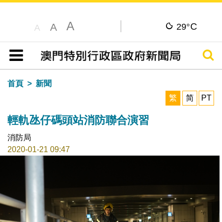
A
C
A
29°
A
搜尋
目錄
首頁
新聞
繁
简
PT
輕軌氹仔碼頭站消防聯合演習
消防局
2020-01-21 09:47