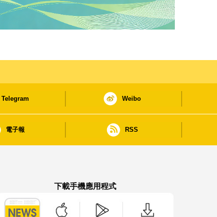
Telegram
Weibo
電子報
RSS
下載手機應用程式
澳門政府新聞 APP - App Store 下載
澳門政府新聞 APP - Google Pla
澳門政府新聞 APP -