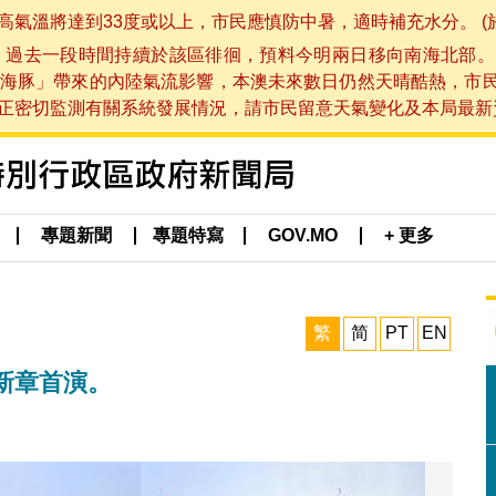
將達到33度或以上，市民應慎防中暑，適時補充水分。 (於 202
，過去一段時間持續於該區徘徊，預料今明兩日移向南海北部。
海豚」帶來的內陸氣流影響，本澳未來數日仍然天晴酷熱，市
切監測有關系統發展情況，請市民留意天氣變化及本局最新資訊。(於 
專題新聞
專題特寫
GOV.MO
+ 更多
繁
简
PT
EN
新章首演。