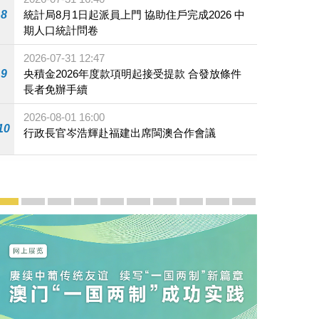
8
統計局8月1日起派員上門 協助住戶完成2026 中
期人口統計問卷
2026-07-31 12:47
9
央積金2026年度款項明起接受提款 合發放條件
長者免辦手續
2026-08-01 16:00
10
行政長官岑浩輝赴福建出席閩澳合作會議
宣傳及推廣
賡續中葡傳統友誼 續寫“一國兩制”新篇章 — 澳門“一國
澳門名片集
行政長官岑浩輝11月18日發表2026年施政報
施政特寫
澳門特別行政區經濟和社會發展第二個五
橫琴粵澳深度合作區專題網站
施政小講堂
走進澳門
澳門相簿2020
《澳门微视