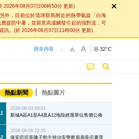
6年08月07日06時50分 更新)
另外，目前位於琉球群島附近的熱帶氣旋「白海
民應提防中暑，並留意高溫觸發引起的強對流，可
2026年08月07日11時00分 更新)
A
A
跳至內容
32°
C
A
熱點新聞
熱點圖片
2026-08-03 09:01
1
新城A區A1至A4及A12地段經屋單位售價公佈
2026-08-05 22:25
2
保安司司長陳子勁主持治安警察局局長伍素萍