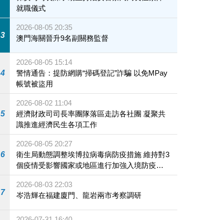
就職儀式
2026-08-05 20:35
3
澳門海關晉升9名副關務監督
2026-08-05 15:14
4
警情通告：提防網購“掃碼登記”詐騙 以免MPay
帳號被盜用
2026-08-02 11:04
5
經濟財政司司長率團隊落區走訪各社團 凝聚共
識推進經濟民生各項工作
2026-08-05 20:27
6
衛生局動態調整埃博拉病毒病防疫措施 維持對3
個疫情受影響國家或地區進行加強入境防疫措
施
2026-08-03 22:03
7
岑浩輝在福建廈門、龍岩兩市考察調研
2026-07-31 16:40