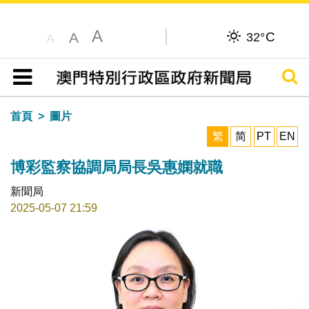
A
C
A
32°
A
搜尋
目錄
首頁
圖片
繁
简
PT
EN
博彩監察協調局局長吳惠嫻就職
新聞局
2025-05-07 21:59