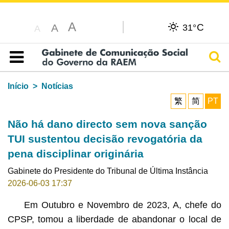
A
C
A
31°
A
Pesq
Índice
Início
Notícias
繁
简
PT
Não há dano directo sem nova sanção
TUI sustentou decisão revogatória da
pena disciplinar originária
Gabinete do Presidente do Tribunal de Última Instância
2026-06-03 17:37
Em Outubro e Novembro de 2023, A, chefe do
CPSP, tomou a liberdade de abandonar o local de