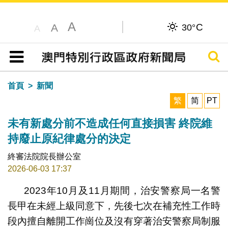
A
C
A
30°
A
搜尋
目錄
首頁
新聞
繁
简
PT
未有新處分前不造成任何直接損害 終院維
持廢止原紀律處分的決定
終審法院院長辦公室
2026-06-03 17:37
2023年10月及11月期間，治安警察局一名警
長甲在未經上級同意下，先後七次在補充性工作時
段內擅自離開工作崗位及沒有穿著治安警察局制服