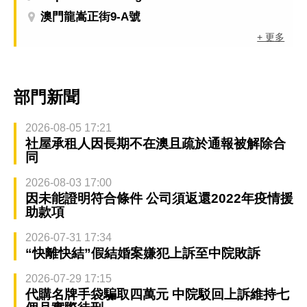
澳門龍嵩正街9-A號
+ 更多
部門新聞
2026-08-05 17:21
社屋承租人因長期不在澳且疏於通報被解除合
同
2026-08-03 17:00
因未能證明符合條件 公司須返還2022年疫情援
助款項
2026-07-31 17:34
“快離快結”假結婚案嫌犯上訴至中院敗訴
2026-07-29 17:15
代購名牌手袋騙取四萬元 中院駁回上訴維持七