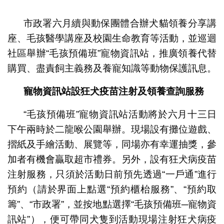
1
2
3
市政署六月續與動保團體合辦犬貓領養分享講
座、毛孩醫學講座及校園生命教育等活動，並巡迴
社區舉辦“毛孩預備班”寵物資訊站，推廣領養代替
購買、盡責飼主義務及養寵知識等動物保護訊息。
寵物資訊站設狂犬疫苗注射及領養查詢服務
“毛孩預備班”寵物資訊站活動將於六月十三日
下午兩時於二龍喉公園舉辦。現場設有攤位遊戲、
摺紙及手繪活動、展覽等，同場亦有幸運抽獎，參
加者有機會贏取超市禮券。另外，設有狂犬病疫苗
注射服務，只須於活動日前預先透過“一戶通”進行
預約（請於界面上點選“預約櫃枱服務”、“預約取
籌”、“市政署”，並按地點選擇“毛孩預備班─寵物資
訊站”），便可帶同犬隻到活動現場注射狂犬病疫