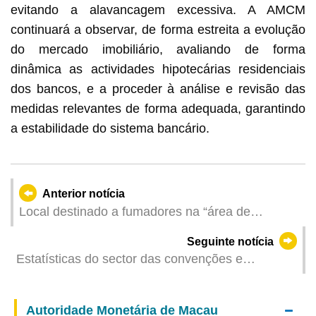
evitando a alavancagem excessiva. A AMCM
continuará a observar, de forma estreita a evolução
do mercado imobiliário, avaliando de forma
dinâmica as actividades hipotecárias residenciais
dos bancos, e a proceder à análise e revisão das
medidas relevantes de forma adequada, garantindo
a estabilidade do sistema bancário.
Anterior notícia
Local destinado a fumadores na “área de
proibição de fumar” da Alameda Dr. Carlos
Seguinte notícia
d’Assumpção passará a funcionar, a título
Estatísticas do sector das convenções e
experimental, como “cabine de fumar” a partir de
exposições referentes ao primeiro trimestre de
16 de Maio
2026
Autoridade Monetária de Macau