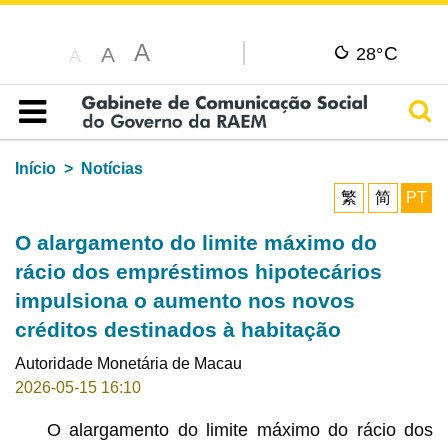
A
C
A
28°
A
Pesq
Índice
Início
Notícias
繁
简
PT
O alargamento do limite máximo do
rácio dos empréstimos hipotecários
impulsiona o aumento nos novos
créditos destinados à habitação
Autoridade Monetária de Macau
2026-05-15 16:10
O alargamento do limite máximo do rácio dos