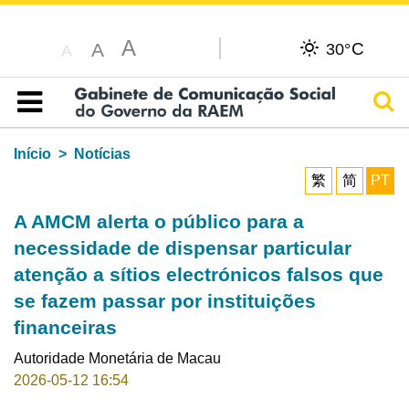
A
C
A
30°
A
Pesq
Índice
Início
Notícias
繁
简
PT
A AMCM alerta o público para a
necessidade de dispensar particular
atenção a sítios electrónicos falsos que
se fazem passar por instituições
financeiras
Autoridade Monetária de Macau
2026-05-12 16:54