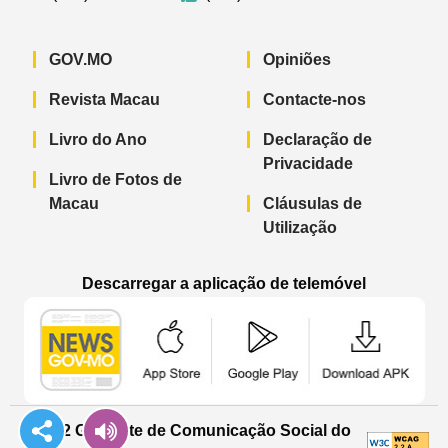
GOV.MO
Opiniões
Revista Macau
Contacte-nos
Livro do Ano
Declaração de
Privacidade
Livro de Fotos de
Macau
Cláusulas de
Utilização
Descarregar a aplicação de telemóvel
Aplicação de telemóvel “Notícias do G
Aplicação de telemóvel “
Aplicação 
© 2022 Gabinete de Comunicação Social do