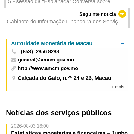
5.ª sessão da “Esplanada: Conversa sobre
assuntos sociais e cultura”, focada em “Onde a
Seguinte notícia
cultura floresce, Comunidade Dinâmica”, realiza-
Gabinete de Informação Financeira dos Serviços
se no dia 26 de Maio, sendo bem-vinda a
de Polícia Unitários realiza uma sessão de
participação dos residentes
consulta setorial (sessão específica) sobre a
Autoridade Monetária de Macau
Proposta de lei “Combate aos actos de
（853）2856 8288
branqueamento de capitais e de financiamento
general@amcm.gov.mo
ilícito”
http://www.amcm.gov.mo
os
Calçada do Gaio, n.
24 e 26, Macau
+ mais
Notícias dos serviços públicos
2026-08-03 16:00
Estatísticas monetárias e financeiras – Junho