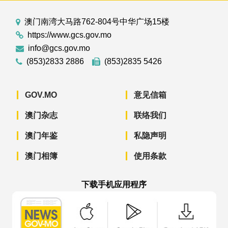
澳门南湾大马路762-804号中华广场15楼
https://www.gcs.gov.mo
info@gcs.gov.mo
(853)2833 2886
(853)2835 5426
GOV.MO
意见信箱
澳门杂志
联络我们
澳门年鉴
私隐声明
澳门相簿
使用条款
下载手机应用程序
澳门政府新闻 APP - App Store 下载
澳门政府新闻 APP - Googl
澳门政府新闻 