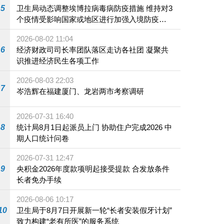
5
卫生局动态调整埃博拉病毒病防疫措施 维持对3
个疫情受影响国家或地区进行加强入境防疫措
施
2026-08-02 11:04
6
经济财政司司长率团队落区走访各社团 凝聚共
识推进经济民生各项工作
2026-08-03 22:03
7
岑浩辉在福建厦门、龙岩两市考察调研
2026-07-31 16:40
8
统计局8月1日起派员上门 协助住户完成2026 中
期人口统计问卷
2026-07-31 12:47
9
央积金2026年度款项明起接受提款 合发放条件
长者免办手续
2026-08-06 10:17
10
卫生局于8月7日开展新一轮“长者安装假牙计划”
致力构建“老有所医”的服务系统