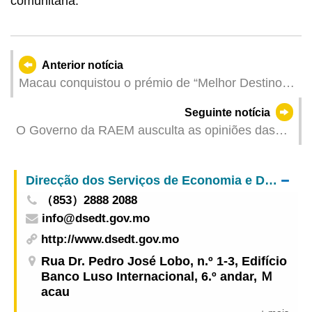
comunitária.
Anterior notícia
Macau conquistou o prémio de “Melhor Destino
para Conferência Anual” no“Prémio de
Seguinte notícia
Conferência Anual da APCAC”
O Governo da RAEM ausculta as opiniões das
associações sobre o aperfeiçoamento da
comparticipação pecuniária
Direcção dos Serviços de Economia e Desenvolvimento Tecnológico
（853）2888 2088
info@dsedt.gov.mo
http://www.dsedt.gov.mo
Rua Dr. Pedro José Lobo, n.º 1-3, Edifício
Banco Luso Internacional, 6.º andar, Ｍ
acau