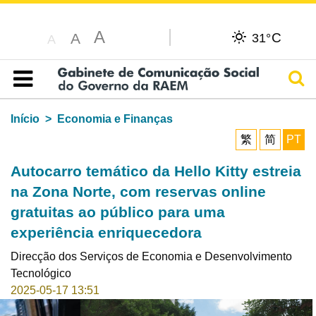
A
C
A
31°
A
Pesq
Índice
Início
Economia e Finanças
繁
简
PT
Autocarro temático da Hello Kitty estreia
na Zona Norte, com reservas online
gratuitas ao público para uma
experiência enriquecedora
Direcção dos Serviços de Economia e Desenvolvimento
Tecnológico
2025-05-17 13:51