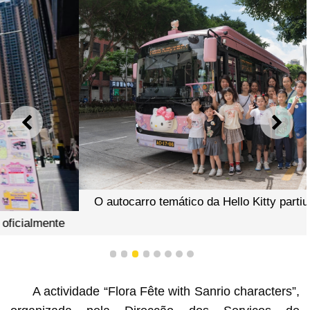
ANTERIOR
SEGU
O autocarro temático da Hello Kitty partiu oficialmente
1
2
3
4
5
6
7
8
A actividade “Flora Fête with Sanrio characters”,