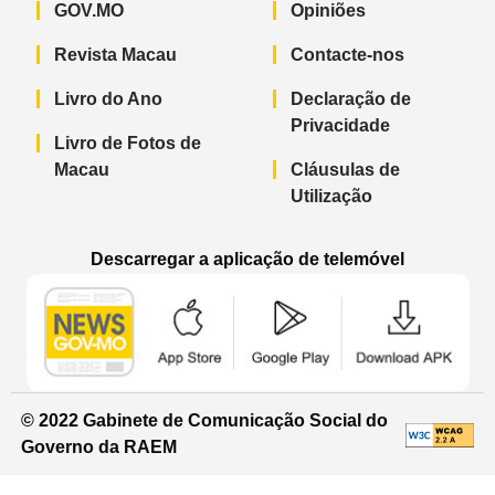
GOV.MO
Opiniões
Revista Macau
Contacte-nos
Livro do Ano
Declaração de
Privacidade
Livro de Fotos de
Macau
Cláusulas de
Utilização
Descarregar a aplicação de telemóvel
Aplicação de telemóvel “Notícias do G
Aplicação de telemóvel “
Aplicação 
© 2022 Gabinete de Comunicação Social do
Governo da RAEM