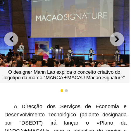
ANTERIOR
SEGU
O designer Mann Lao explica o conceito criativo do
logotipo da marca “MARCA✦MACAU Macao Signature”
1
2
A Direcção dos Serviços de Economia e
Desenvolvimento Tecnológico (adiante designada
por “DSEDT”) irá lançar o «Plano da