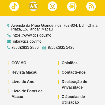
Avenida da Praia Grande, nos. 762-804, Edif. China
Plaza, 15.º andar, Macau
https://www.gcs.gov.mo
info@gcs.gov.mo
(853)2833 2886
(853)2835 5426
GOV.MO
Opiniões
Revista Macau
Contacte-nos
Livro do Ano
Declaração de
Privacidade
Livro de Fotos de
Macau
Cláusulas de
Utilização