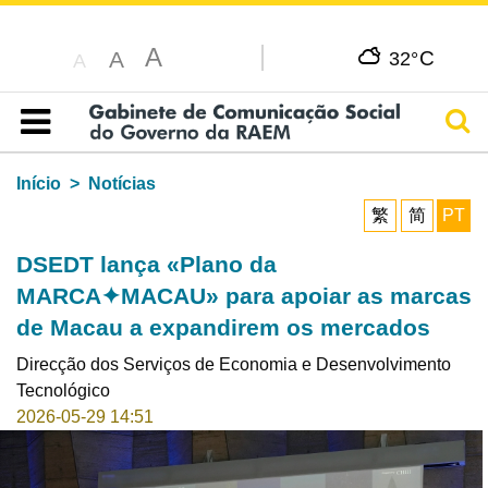
A
C
A
32°
A
Pesq
Índice
Início
Notícias
繁
简
PT
DSEDT lança «Plano da
MARCA✦MACAU» para apoiar as marcas
de Macau a expandirem os mercados
Direcção dos Serviços de Economia e Desenvolvimento
Tecnológico
2026-05-29 14:51