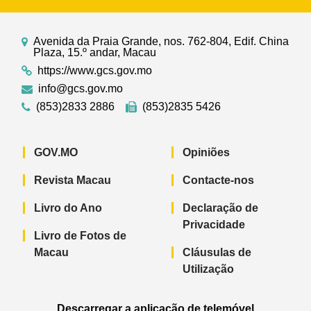
Avenida da Praia Grande, nos. 762-804, Edif. China
Plaza, 15.º andar, Macau
https://www.gcs.gov.mo
info@gcs.gov.mo
(853)2833 2886
(853)2835 5426
GOV.MO
Opiniões
Revista Macau
Contacte-nos
Livro do Ano
Declaração de
Privacidade
Livro de Fotos de
Macau
Cláusulas de
Utilização
Descarregar a aplicação de telemóvel