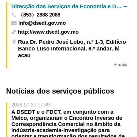
Educação de Segurança Nacional para Jovens
Direcção dos Serviços de Economia e Desenvolvimento Tecnológico
de Macau concluídas com sucesso em
（853）2888 2088
Wenchang, Hainan
info@dsedt.gov.mo
http://www.dsedt.gov.mo
Rua Dr. Pedro José Lobo, n.º 1-3, Edifício
Banco Luso Internacional, 6.º andar, Ｍ
acau
+ mais
Notícias dos serviços públicos
2026-07-31 17:49
A DSEDT e o FDCT, em conjunto com a
Melco, organizaram o Encontro Inverso de
Correspondência Comercial no âmbito da
indústria-academia-investigação para
orientar a transformação dos resultados de