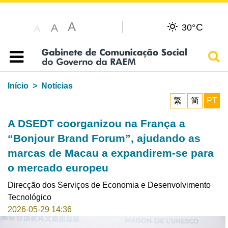
A
C
A
30°
A
Pesq
Índice
Início
Notícias
繁
简
PT
A DSEDT coorganizou na França a
“Bonjour Brand Forum”, ajudando as
marcas de Macau a expandirem-se para
o mercado europeu
Direcção dos Serviços de Economia e Desenvolvimento
Tecnológico
2026-05-29 14:36