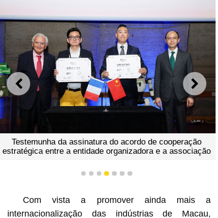
ANTERIOR
SEGU
Testemunha da assinatura do acordo de cooperação
estratégica entre a entidade organizadora e a associação
1
2
3
4
5
6
7
Com vista a promover ainda mais a
internacionalização das indústrias de Macau,