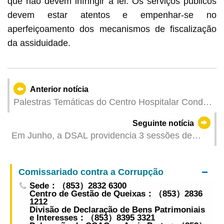
que não devem infringir a lei. Os serviços públicos
devem estar atentos e empenhar-se no
aperfeiçoamento dos mecanismos de fiscalização
da assiduidade.
Anterior notícia
Palestras Temáticas do Centro Hospitalar Conde
de São Januário – Junho de 2026
Seguinte notícia
Em Junho, a DSAL providencia 3 sessões de
emparelhamento profissional, facultando mais de
620 ofertas de trabalho
Comissariado contra a Corrupção
Sede：（853）2832 6300
Centro de Gestão de Queixas：（853）2836
1212
Divisão de Declaração de Bens Patrimoniais
e Interesses：（853）8395 3321