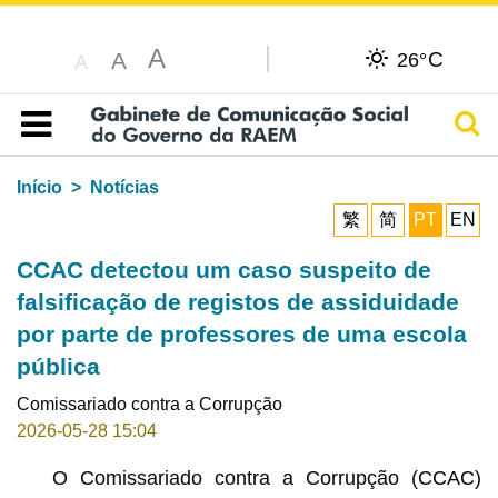
A
C
A
26°
A
Pesq
Índice
Início
Notícias
繁
简
PT
EN
CCAC detectou um caso suspeito de
falsificação de registos de assiduidade
por parte de professores de uma escola
pública
Comissariado contra a Corrupção
2026-05-28 15:04
O Comissariado contra a Corrupção (CCAC)