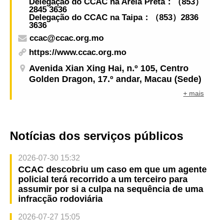
Delegação do CCAC na Areia Preta：（853）
2845 3636
Delegação do CCAC na Taipa：（853）2836
3636
ccac@ccac.org.mo
https://www.ccac.org.mo
Avenida Xian Xing Hai, n.º 105, Centro
Golden Dragon, 17.º andar, Macau (Sede)
+ mais
Notícias dos serviços públicos
2026-07-30 15:32
CCAC descobriu um caso em que um agente
policial terá recorrido a um terceiro para
assumir por si a culpa na sequência de uma
infracção rodoviária
2026-07-27 15:05