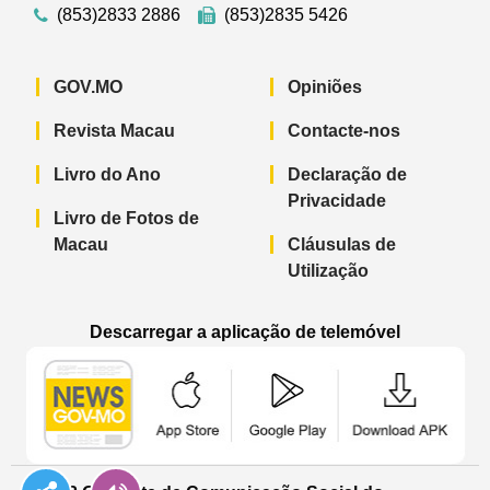
(853)2833 2886
(853)2835 5426
GOV.MO
Opiniões
Revista Macau
Contacte-nos
Livro do Ano
Declaração de
Privacidade
Livro de Fotos de
Macau
Cláusulas de
Utilização
Descarregar a aplicação de telemóvel
Aplicação de telemóvel “Notícias do G
Aplicação de telemóvel “
Aplicação 