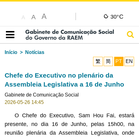
A
C
A
30°
A
Pesq
Índice
Início
Notícias
繁
简
PT
EN
Chefe do Executivo no plenário da
Assembleia Legislativa a 16 de Junho
Gabinete de Comunicação Social
2026-05-26 14:45
O Chefe do Executivo, Sam Hou Fai, estará
presente, no dia 16 de Junho, pelas 15h00, na
reunião plenária da Assembleia Legislativa, onde