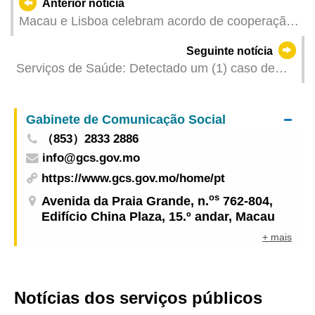
Anterior notícia
Macau e Lisboa celebram acordo de cooperação
para criar o mecanismo de mediação e
Seguinte notícia
arbitragem online de conflitos de consumo
Serviços de Saúde: Detectado um (1) caso de
infecção colectiva de gripe
Gabinete de Comunicação Social
（853）2833 2886
info@gcs.gov.mo
https://www.gcs.gov.mo/home/pt
os
Avenida da Praia Grande, n.
762-804,
Edifício China Plaza, 15.º andar, Macau
+ mais
Notícias dos serviços públicos