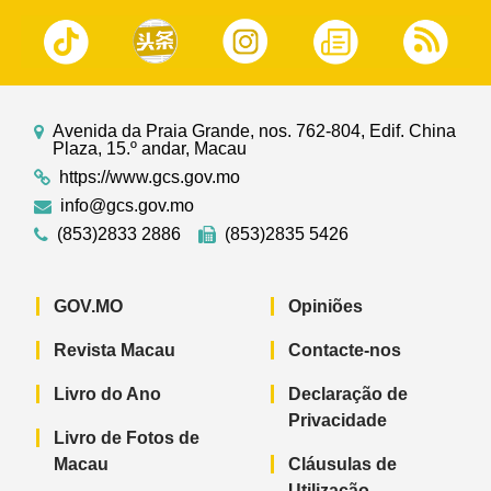
Avenida da Praia Grande, nos. 762-804, Edif. China
Plaza, 15.º andar, Macau
https://www.gcs.gov.mo
info@gcs.gov.mo
(853)2833 2886
(853)2835 5426
GOV.MO
Opiniões
Revista Macau
Contacte-nos
Livro do Ano
Declaração de
Privacidade
Livro de Fotos de
Macau
Cláusulas de
Utilização