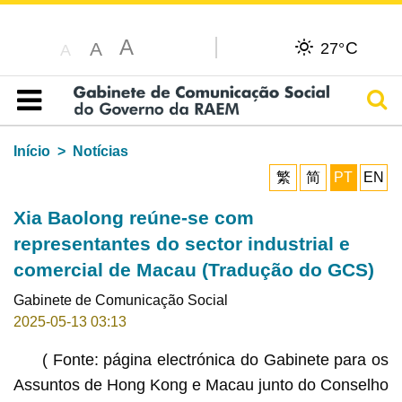
A
C
A
27°
A
Pesq
Índice
Início
Notícias
繁
简
PT
EN
Xia Baolong reúne-se com
representantes do sector industrial e
comercial de Macau (Tradução do GCS)
Gabinete de Comunicação Social
2025-05-13 03:13
( Fonte: página electrónica do Gabinete para os
Assuntos de Hong Kong e Macau junto do Conselho