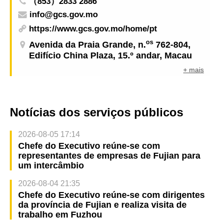
（853）2833 2886
info@gcs.gov.mo
https://www.gcs.gov.mo/home/pt
os
Avenida da Praia Grande, n.
762-804,
Edifício China Plaza, 15.º andar, Macau
+ mais
Notícias dos serviços públicos
2026-08-05 17:14
Chefe do Executivo reúne-se com
representantes de empresas de Fujian para
um intercâmbio
2026-08-04 21:35
Chefe do Executivo reúne-se com dirigentes
da província de Fujian e realiza visita de
trabalho em Fuzhou