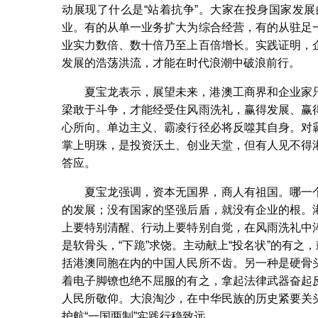
动展现了什么是“站着抗争”。大家在投身国家发
业。有的从单一业务扩大为综合经营，有的从驻足
业实力数倍、数十倍乃至上百倍增长。实践证明，
发展的浩荡洪流，才能在时代浪潮中破浪前行。
夏宝龙表示，展望未来，港澳工商界和企业家
梁敢于斗争，才能经受住风雨洗礼，赢得发展、赢
心所向。单边主义、霸凌行径必将反噬其自身。对
掌上明珠，是投资沃土、创业天堂，但有人见不得
答应。
夏宝龙强调，资本无国界，商人有祖国。哪一
的发展；没有国家的坚强后盾，就没有企业的根。
上要特别清醒、行动上要特别自觉，在风雨洗礼中
是软骨头，“下跪”求饶。主动献上“投名状”的有之
括港澳同胞在内的中国人民所不齿。另一种是硬骨
着电子脚镣也绝不屈服的有之，拿起法律武器奋起
人民所敬仰。大浪淘沙，在中华民族的历史紧要关
护航“一国两制”实践行稳致远。