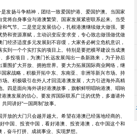
一是发扬斗争精神，团结一致爱国护港、爱国护澳。当国家
自觉将自身事业与港澳繁荣、国家发展紧密联系起来。当受
骨和气节。二是坚定发展信心，扎根港澳继续做大做强。要
优势和资源禀赋，主动识变应变求变，专心致志做强做优做
澳门经济适度多元发展刻不容缓，大家务必树立危机意识，
落实到一个个实打实的项目上。特别是要把横琴建设当成澳
办法、多投项目，为澳门长远发展闯出一条新路来，为子孙后
出重围扩大开放、拥抱世界。要大力拓展国际商业网络，继
”等国家战略，积极开拓中东、东南亚、非洲等新兴市场。持
市场。积极吸引在外人才回流港澳发展，大力引进海外高精
地。四是面向海外讲好港澳故事，旗帜鲜明唱响港澳、唱响
强对港澳发展的信心。要发挥国际联系广泛的优势，多邀请外
共同讲好“一国两制”故事。
国开放的大门只会越开越大。希望在港澳已经落地经商的、
好中国、投资中国，看好港澳、投资港澳，在中国这个和
澳，奋斗打拼、成就事业、实现梦想。