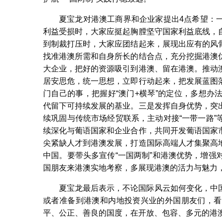
夏宝龙对港澳工商界和企业家提出4点希望：
利益受损时，大家应挺起胸膛坚守国家利益底线，
到制裁打压时，大家应团结起来，展现出应有的风
找准港澳所需和自身所长的结合点，充分挖掘港澳
大企业，把好的资源吸引到港澳、留在港澳。推动
居安思危，统一思想，立即行动起来，把发展蓝图
门自己的事，把握好“澳门+横琴”的定位，多想
代留下可持续发展的基业。三是发挥自身优势，突
续巩固与传统市场经贸联系，主动对接“一带一路
续深化与葡语国家和企业合作，共同开发葡语国家
尖紧缺人才到港澳发展，打造国际高端人才集聚高
中国。要带头多宣传“一国两制”和港澳优势，增
国朋友来港澳实地考察，多展现港澳的活力与魅力，
夏宝龙最后表示，不论国际风云如何变化，中
或者准备到港澳和内地投资兴业的外国朋友们，看
平、公正、善良的国度，在开放、包容、多元的港