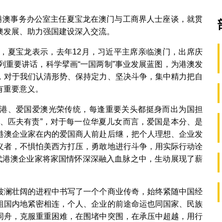
院港澳事务办公室主任夏宝龙在澳门与工商界人士座谈，就贯
澳发展、助力强国建设深入交流。
后，夏宝龙表示，去年12月，习近平主席亲临澳门，出席庆
列重要讲话，科学擘画“一国两制”事业发展蓝图，为港澳发
，对于我们认清形势、保持定力、坚决斗争，集中精力把自
有重要意义。
港、爱国爱澳光荣传统，每逢重要关头都挺身而出为国担
亡、匹夫有责”，对于每一位华夏儿女而言，爱国是本分、是
港澳企业家在内的爱国商人前赴后继，把个人理想、企业发
义者，不惧怕美西方打压，勇敢地进行斗争，用实际行动诠
代代港澳企业家将家国情怀深深融入血脉之中，生动展现了薪
波澜壮阔的进程中书写了一个个商业传奇，始终紧随中国经
祖国内地紧密相连，个人、企业的前途命运也同国家、民族
同舟，克服重重困难，在围堵中突围，在承压中超越，用行