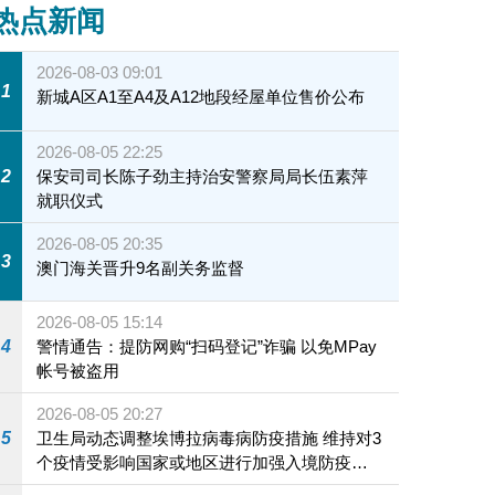
热点新闻
2026-08-03 09:01
1
新城A区A1至A4及A12地段经屋单位售价公布
2026-08-05 22:25
2
保安司司长陈子劲主持治安警察局局长伍素萍
就职仪式
2026-08-05 20:35
3
澳门海关晋升9名副关务监督
2026-08-05 15:14
4
警情通告：提防网购“扫码登记”诈骗 以免MPay
帐号被盗用
2026-08-05 20:27
5
卫生局动态调整埃博拉病毒病防疫措施 维持对3
个疫情受影响国家或地区进行加强入境防疫措
施