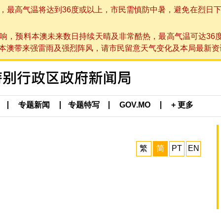
高气温将达到36度或以上，市民需慎防中暑，避免在烈日下进行户
响，预料本澳未来数日持续天晴及非常酷热，最高气温可达36
带来强雷雨及强烈阵风，请市民留意天气变化及本局最新资讯。(于 2
专题新闻
专题特写
GOV.MO
+ 更多
繁
简
PT
EN