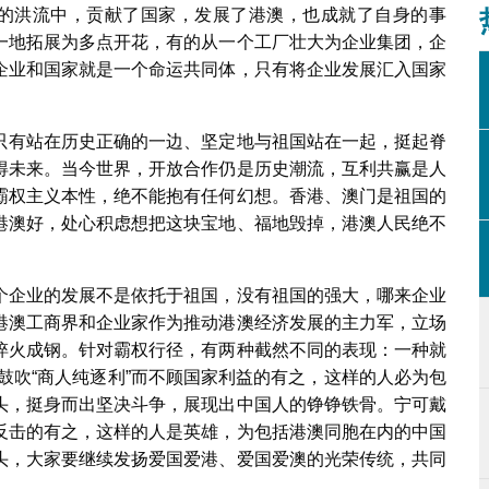
展的洪流中，贡献了国家，发展了港澳，也成就了自身的事
一地拓展为多点开花，有的从一个工厂壮大为企业集团，企
企业和国家就是一个命运共同体，只有将企业发展汇入国家
只有站在历史正确的一边、坚定地与祖国站在一起，挺起脊
得未来。当今世界，开放合作仍是历史潮流，互利共赢是人
霸权主义本性，绝不能抱有任何幻想。香港、澳门是祖国的
港澳好，处心积虑想把这块宝地、福地毁掉，港澳人民绝不
个企业的发展不是依托于祖国，没有祖国的强大，哪来企业
港澳工商界和企业家作为推动港澳经济发展的主力军，立场
淬火成钢。针对霸权行径，有两种截然不同的表现：一种就
，鼓吹“商人纯逐利”而不顾国家利益的有之，这样的人必为包
头，挺身而出坚决斗争，展现出中国人的铮铮铁骨。宁可戴
反击的有之，这样的人是英雄，为包括港澳同胞在内的中国
头，大家要继续发扬爱国爱港、爱国爱澳的光荣传统，共同