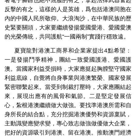
著電子腳鐐也絕不屈服的有之，拿起法律武器奮起
反擊的有之，這樣的人是英雄，爲包括港澳同胞在
內的中國人民所敬仰。大浪淘沙，在中華民族的歷
史緊要關頭，大家要繼續發揚愛國愛港、愛國愛澳
的光榮傳統，共同護航“一國兩制”實踐行穩致遠。
夏寶龍對港澳工商界和企業家提出4點希望：
一是發揚鬥爭精神，團結一致愛國護港、愛國護
澳。當國家利益受損時，大家應挺起胸膛堅守國家
利益底線，自覺將自身事業與港澳繁榮、國家發展
緊密聯繫起來。當受到制裁打壓時，大家應團結起
來，展現出應有的風骨和氣節。二是堅定發展信
心，紮根港澳繼續做大做強。要找準港澳所需和自
身所長的結合點，充分挖掘港澳優勢和資源稟賦，
主動識變應變求變，專心致志做強做優做大企業，
把好的資源吸引到港澳、留在港澳。推動澳門經濟