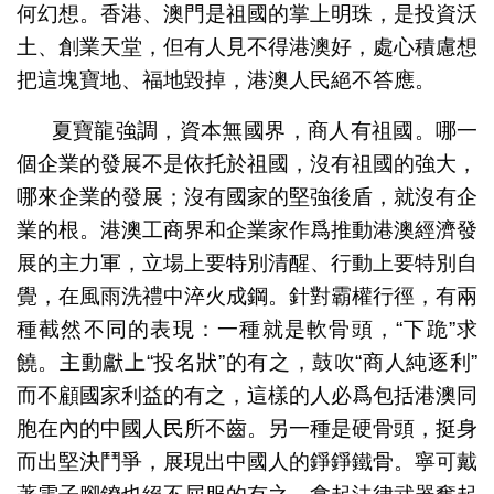
何幻想。香港、澳門是祖國的掌上明珠，是投資沃
土、創業天堂，但有人見不得港澳好，處心積慮想
把這塊寶地、福地毀掉，港澳人民絕不答應。
夏寶龍強調，資本無國界，商人有祖國。哪一
個企業的發展不是依托於祖國，沒有祖國的強大，
哪來企業的發展；沒有國家的堅強後盾，就沒有企
業的根。港澳工商界和企業家作爲推動港澳經濟發
展的主力軍，立場上要特別清醒、行動上要特別自
覺，在風雨洗禮中淬火成鋼。針對霸權行徑，有兩
種截然不同的表現：一種就是軟骨頭，“下跪”求
饒。主動獻上“投名狀”的有之，鼓吹“商人純逐利”
而不顧國家利益的有之，這樣的人必爲包括港澳同
胞在內的中國人民所不齒。另一種是硬骨頭，挺身
而出堅決鬥爭，展現出中國人的錚錚鐵骨。寧可戴