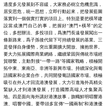
適度多元發展刻不容緩，大家務必樹立危機意識，
居安思危，統一思想，立即行動起來，把發展藍圖
落實到一個個實打實的項目上。特別是要把橫琴建
設當成澳門自己的事，把握好“澳門+橫琴”的定
位，多想辦法、多投項目，爲澳門長遠發展闖出一
條新路來，爲子孫後代留下可持續發展的基業。三
是發揮自身優勢，突出重圍擴大開放、擁抱世界。
要大力拓展國際商業網絡，繼續鞏固與傳統市場經
貿聯繫，主動對接“一帶一路”等國家戰略，積極開
拓中東、東南亞、非洲等新興市場。持續深化與葡
語國家和企業合作，共同開發葡語國家市場。積極
吸引在外人才回流港澳發展，大力引進海外高精尖
緊缺人才到港澳發展，打造國際高端人才集聚高
地。四是面向海外講好港澳故事，旗幟鮮明唱響港
澳、唱響中國。要帶頭多宣傳“一國兩制”和港澳優