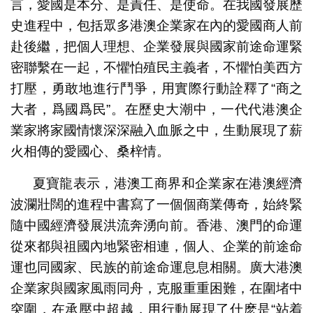
言，愛國是本分、是責任、是使命。在我國發展歷
史進程中，包括眾多港澳企業家在內的愛國商人前
赴後繼，把個人理想、企業發展與國家前途命運緊
密聯繫在一起，不懼怕殖民主義者，不懼怕美西方
打壓，勇敢地進行鬥爭，用實際行動詮釋了“商之
大者，爲國爲民”。在歷史大潮中，一代代港澳企
業家將家國情懷深深融入血脈之中，生動展現了薪
火相傳的愛國心、桑梓情。
夏寶龍表示，港澳工商界和企業家在港澳經濟
波瀾壯闊的進程中書寫了一個個商業傳奇，始終緊
隨中國經濟發展洪流奔湧向前。香港、澳門的命運
從來都與祖國內地緊密相連，個人、企業的前途命
運也同國家、民族的前途命運息息相關。廣大港澳
企業家與國家風雨同舟，克服重重困難，在圍堵中
突圍，在承壓中超越，用行動展現了什麽是“站着