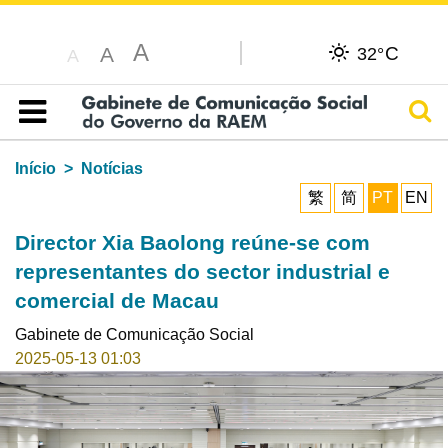
A
C
A
32°
A
Pesq
Índice
Início
Notícias
繁
简
PT
EN
Director Xia Baolong reúne-se com
representantes do sector industrial e
comercial de Macau
Gabinete de Comunicação Social
2025-05-13 01:03