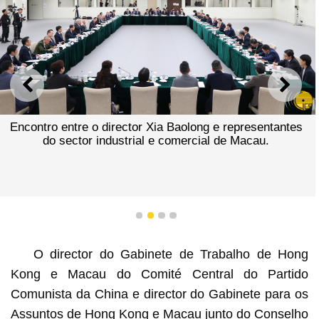
ANTERIOR
SEGU
Encontro entre o director Xia Baolong e representantes
do sector industrial e comercial de Macau.
1
2
3
4
O director do Gabinete de Trabalho de Hong
Kong e Macau do Comité Central do Partido
Comunista da China e director do Gabinete para os
Assuntos de Hong Kong e Macau junto do Conselho