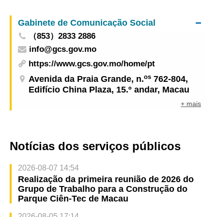
sector industrial e comercial de Macau para
potenciar vantagens, ter uma confiança firme e
Gabinete de Comunicação Social
continuar a contribuir no desenvolvimento
（853）2833 2886
nacional
info@gcs.gov.mo
https://www.gcs.gov.mo/home/pt
os
Avenida da Praia Grande, n.
762-804,
Edifício China Plaza, 15.º andar, Macau
+ mais
Notícias dos serviços públicos
2026-08-07 14:54
Realização da primeira reunião de 2026 do
Grupo de Trabalho para a Construção do
Parque Ciên-Tec de Macau
2026-08-05 17:14