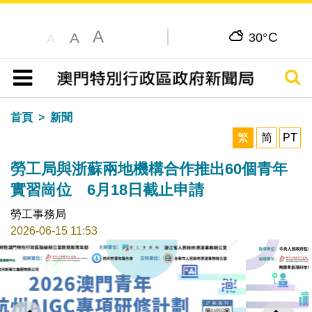
A
C
A
30°
A
搜尋
目錄
首頁
新聞
繁
简
PT
勞工局與浙蘇兩地機構合作推出60個青年
實習崗位 6月18日截止申請
勞工事務局
2026-06-15 11:53