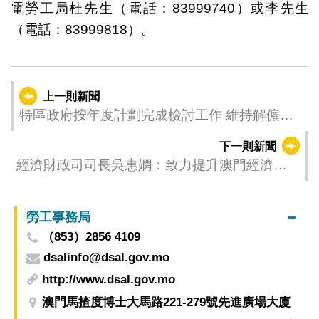
電勞工局杜先生（電話：83999740）或李先生
（電話：83999818）。
上一則新聞
特區政府按年度計劃完成檢討工作 維持解僱賠
償月基本報酬上限
下一則新聞
經濟財政司司長吳惠嫻：致力提升澳門經濟的
韌性
勞工事務局
（853）2856 4109
dsalinfo@dsal.gov.mo
http://www.dsal.gov.mo
澳門馬揸度博士大馬路221-279號先進廣場大廈