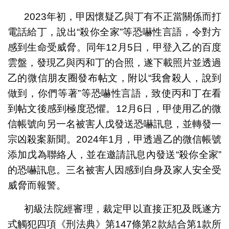
2023年初，甲因懷疑乙與丁有不正當關係而打
電話給丁，說出“殺你全家”等恐嚇性言語，令對方
感到生命受威脅。同年12月5日，甲登入乙的百度
雲盤，發現乙與丙和丁的合照，遂下載照片並透過
乙的微信朋友圈發布帖文，附以“我會殺人，說到
做到，你們等著”等恐嚇性言語，致使丙和丁在看
到帖文後感到極度恐懼。12月6日，甲使用乙的微
信帳號向另一名被害人戊發送恐嚇訊息，並轉發一
宗凶殺案新聞。2024年1月，甲透過乙的微信帳號
添加戊為聯絡人，並在邀請訊息內發送“殺你全家”
的恐嚇訊息。三名被害人因感到自身及家人安全受
威脅而報警。
初級法院經審理，裁定甲以直接正犯及既遂方
式觸犯四項《刑法典》第147條第2款結合第1款所