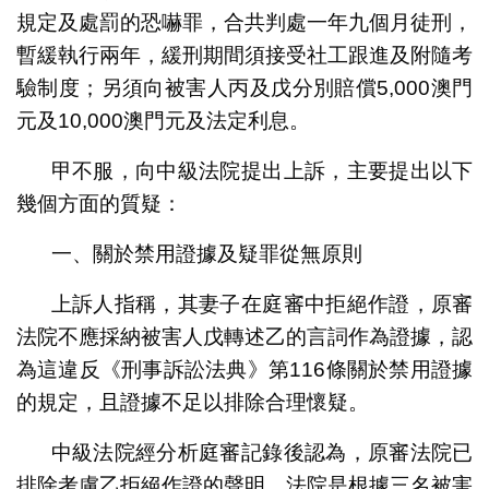
規定及處罰的恐嚇罪，合共判處一年九個月徒刑，
暫緩執行兩年，緩刑期間須接受社工跟進及附隨考
驗制度；另須向被害人丙及戊分別賠償5,000澳門
元及10,000澳門元及法定利息。
甲不服，向中級法院提出上訴，主要提出以下
幾個方面的質疑：
一、關於禁用證據及疑罪從無原則
上訴人指稱，其妻子在庭審中拒絕作證，原審
法院不應採納被害人戊轉述乙的言詞作為證據，認
為這違反《刑事訴訟法典》第116條關於禁用證據
的規定，且證據不足以排除合理懷疑。
中級法院經分析庭審記錄後認為，原審法院已
排除考慮乙拒絕作證的聲明。法院是根據三名被害