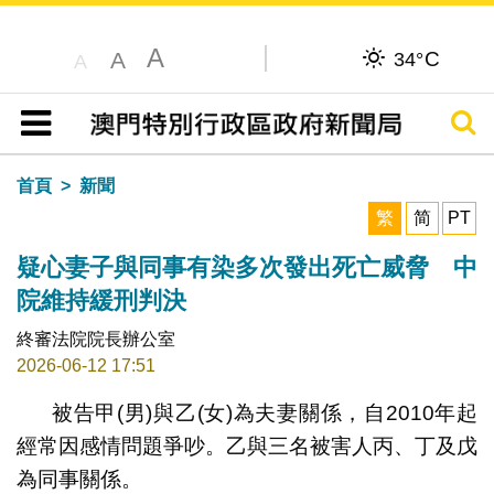
A
C
A
34°
A
搜尋
目錄
首頁
新聞
繁
简
PT
疑心妻子與同事有染多次發出死亡威脅 中
院維持緩刑判決
終審法院院長辦公室
2026-06-12 17:51
被告甲(男)與乙(女)為夫妻關係，自2010年起
經常因感情問題爭吵。乙與三名被害人丙、丁及戊
為同事關係。