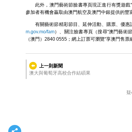
此外，澳門藝術節臉書專頁現正進行有獎遊戲
參加者有機會贏取由澳門航空及澳門中銀提供的豐富奬品
有關藝術節精彩節目、延伸活動、購票、優惠詳
m.gov.mo/fam
）、關注臉書專頁（搜尋“澳門藝術節”
（澳門）2840 0555；網上訂票可瀏覽“享澳門售票
上一則新聞
澳大與葡萄牙高校合作結碩果
疑