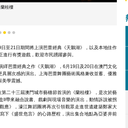
蘭桂樓
1
2
3
4
9日至21日期間將上演芭蕾經典《天鵝湖》，以及本地佳作
現正進行有獎遊戲，歡迎市民踴躍參與。
演繹芭蕾經典之作《天鵝湖》，6月19日及20日在澳門文化
更具層次感的演出。上海芭蕾舞團藝術風格兼收並蓄、優雅
與美學震撼。
：在第二十三屆澳門城市藝穗節首演的《蘭桂樓》，是次於藝
盒II帶來融合說書、戲劇與現場音樂的演出，動情訴說被拐
夜‧觀應》，濠江舞蹈團將再次引領觀眾走進世遺建築鄭家大
寫下《盛世危言》的心路歷程，演出集合地點為亞婆井前