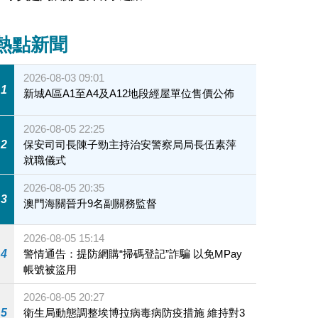
熱點新聞
2026-08-03 09:01
1
新城A區A1至A4及A12地段經屋單位售價公佈
2026-08-05 22:25
2
保安司司長陳子勁主持治安警察局局長伍素萍
就職儀式
2026-08-05 20:35
3
澳門海關晉升9名副關務監督
2026-08-05 15:14
4
警情通告：提防網購“掃碼登記”詐騙 以免MPay
帳號被盜用
2026-08-05 20:27
5
衛生局動態調整埃博拉病毒病防疫措施 維持對3