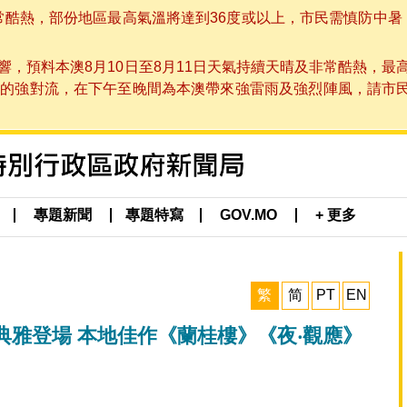
非常酷熱，部份地區最高氣溫將達到36度或以上，市民需慎防中暑
，預料本澳8月10日至8月11日天氣持續天晴及非常酷熱，最
強對流，在下午至晚間為本澳帶來強雷雨及強烈陣風，請市民留意
專題新聞
專題特寫
GOV.MO
+ 更多
繁
简
PT
EN
雅登場 本地佳作《蘭桂樓》《夜‧觀應》