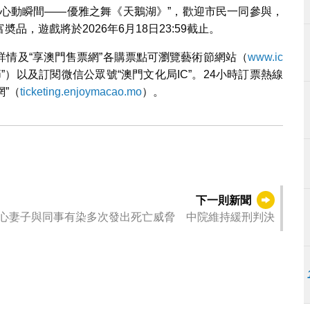
“心動瞬間——優雅之舞《天鵝湖》”，歡迎市民一同參與，
，遊戲將於2026年6月18日23:59截止。
情及“享澳門售票網”各購票點可瀏覽藝術節網站（
www.ic
）以及訂閱微信公眾號“澳門文化局IC”。24小時訂票熱線
網”（
ticketing.enjoymacao.mo
）。
下一則新聞
心妻子與同事有染多次發出死亡威脅 中院維持緩刑判決