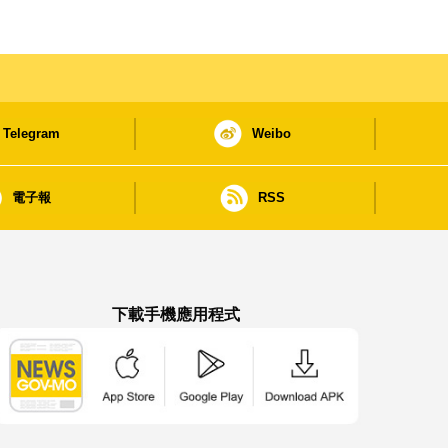
Telegram
Weibo
電子報
RSS
下載手機應用程式
澳門政府新聞 APP - App Store 下載
澳門政府新聞 APP - Google Pla
澳門政府新聞 APP -