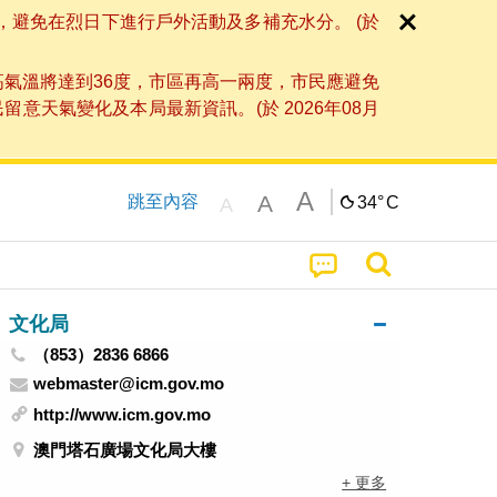
，避免在烈日下進行戶外活動及多補充水分。 (於
高氣溫將達到36度，市區再高一兩度，市民應避免
天氣變化及本局最新資訊。(於 2026年08月
A
A
跳至內容
34°
C
A
文化局
（853）2836 6866
webmaster@icm.gov.mo
http://www.icm.gov.mo
澳門塔石廣場文化局大樓
+ 更多