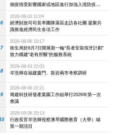
個疫情受影響國家或地區進行加強入境防疫措
施
2026-08-02 11:04
6
經濟財政司司長率團隊落區走訪各社團 凝聚共
識推進經濟民生各項工作
2026-08-06 10:17
7
衛生局於8月7日開展新一輪“長者安裝假牙計劃”
致力構建“老有所醫”的服務系統
2026-08-03 22:03
8
岑浩輝在福建廈門、龍岩兩市考察調研
2026-08-06 22:21
9
籌建科技研發產業園工作組舉行2026年第一次
會議
2026-08-06 20:13
10
行政長官岑浩輝視察澳琴國際教育（大學）城
第一期項目