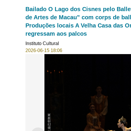
Bailado O Lago dos Cisnes pelo Ballet
de Artes de Macau” com corps de bal
Produções locais A Velha Casa das O
regressam aos palcos
Instituto Cultural
2026-06-15 18:06