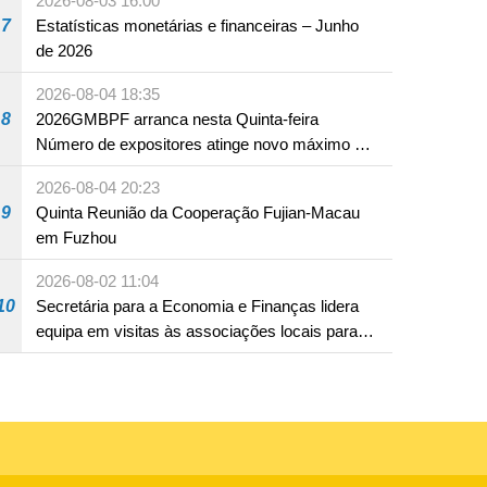
2026-08-03 16:00
7
Estatísticas monetárias e financeiras – Junho
de 2026
2026-08-04 18:35
8
2026GMBPF arranca nesta Quinta-feira
Número de expositores atinge novo máximo em
18 anos
2026-08-04 20:23
9
Quinta Reunião da Cooperação Fujian-Macau
em Fuzhou
2026-08-02 11:04
10
Secretária para a Economia e Finanças lidera
equipa em visitas às associações locais para
consolidar consensos e promover os trabalhos
nas áreas económica e social