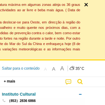
ratura máxima em algumas zonas atinja os 36 graus
tividades ao ar livre e beba mais água. ( Data de
a deslocar-se para Oeste, em direcção à região do
 soalheiro e muito quente nos próximos dias, com a
edidas de prevenção contra o calor, bem como estar
fortes na região durante a tarde e noite. Por outro
rte do Mar do Sul da China e enfraqueça hoje (8 de
s variações meteorológicas e as informações mais
A
A
Saltar para o conteúdo
35°
C
A
+ mais
Instituto Cultural
（853）2836 6866