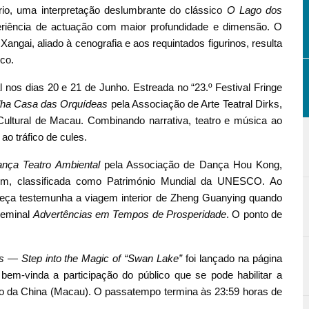
rio, uma interpretação deslumbrante do clássico
O Lago dos
riência de actuação com maior profundidade e dimensão. O
e Xangai, aliado à cenografia e aos requintados figurinos, resulta
co.
 nos dias 20 e 21 de Junho. Estreada no “23.º Festival Fringe
lha Casa das Orquídeas
pela Associação de Arte Teatral Dirks,
ultural de Macau. Combinando narrativa, teatro e música ao
 ao tráfico de cules.
nça Teatro Ambiental
pela Associação de Dança Hou Kong,
im, classificada como Património Mundial da UNESCO. Ao
 peça testemunha a viagem interior de Zheng Guanying quando
seminal
Advertências em Tempos de Prosperidade
. O ponto de
s — Step into the Magic of “Swan Lake”
foi lançado na página
em-vinda a participação do público que se pode habilitar a
co da China (Macau). O passatempo termina às 23:59 horas de