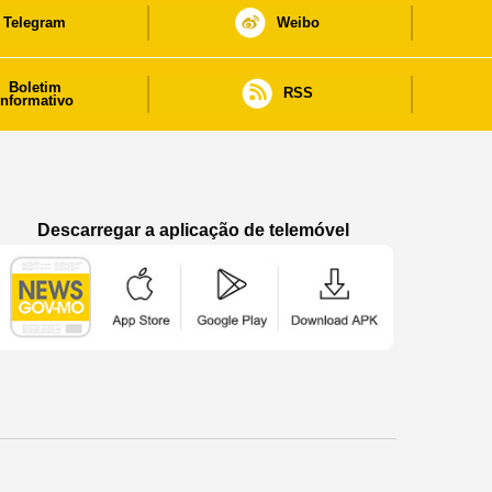
Telegram
Weibo
Boletim
RSS
informativo
Descarregar a aplicação de telemóvel
Aplicação de telemóvel “Notícias do Governo
Aplicação de telemóvel “Notícia
Aplicação de telem