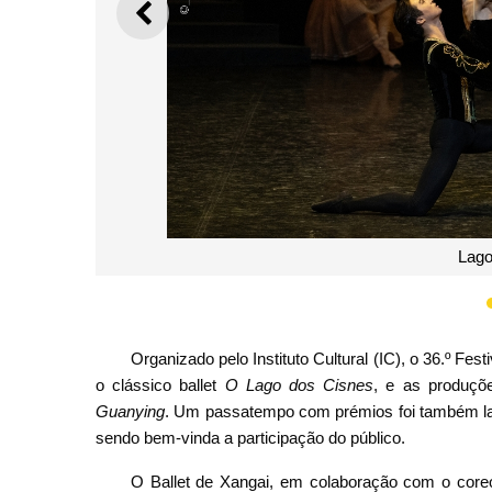
ANTERIOR
A Velha C
Organizado pelo Instituto Cultural (IC), o 36.º F
o clássico ballet
O Lago dos Cisnes
, e as produçõ
Guanying
. Um passatempo com prémios foi também la
sendo bem-vinda a participação do público.
O Ballet de Xangai, em colaboração com o coreó