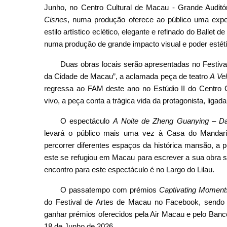
Junho, no Centro Cultural de Macau - Grande Auditó
Cisnes
, numa produção oferece ao público uma expe
estilo artístico eclético, elegante e refinado do Ballet d
numa produção de grande impacto visual e poder estéti
Duas obras locais serão apresentadas no Festival
da Cidade de Macau”, a aclamada peça de teatro
A Ve
regressa ao FAM deste ano no Estúdio II do Centro C
vivo, a peça conta a trágica vida da protagonista, ligada
O espectáculo
A Noite de Zheng Guanying – Da
levará o público mais uma vez à Casa do Mandar
percorrer diferentes espaços da histórica mansão, a
este se refugiou em Macau para escrever a sua obra 
encontro para este espectáculo é no Largo do Lilau.
O passatempo com prémios
Captivating Moment
do Festival de Artes de Macau no Facebook, sendo b
ganhar prémios oferecidos pela Air Macau e pelo Ban
18 de Junho de 2026.