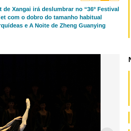
 de Xangai irá deslumbrar no “36º Festival
let com o dobro do tamanho habitual
rquídeas e A Noite de Zheng Guanying