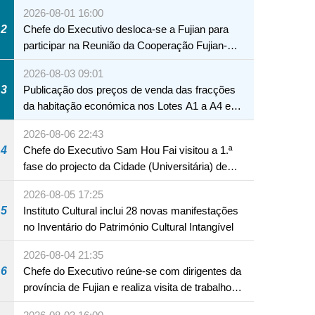
2026-08-01 16:00
2
Chefe do Executivo desloca-se a Fujian para
participar na Reunião da Cooperação Fujian-
Macau
2026-08-03 09:01
3
Publicação dos preços de venda das fracções
da habitação económica nos Lotes A1 a A4 e
A12 da Zona A dos Novos Aterros
2026-08-06 22:43
4
Chefe do Executivo Sam Hou Fai visitou a 1.ª
fase do projecto da Cidade (Universitária) de
Educação Internacional de Macau e Hengqin
2026-08-05 17:25
5
Instituto Cultural inclui 28 novas manifestações
no Inventário do Património Cultural Intangível
2026-08-04 21:35
6
Chefe do Executivo reúne-se com dirigentes da
província de Fujian e realiza visita de trabalho
em Fuzhou