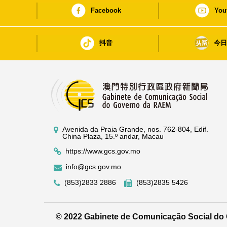
Facebook
You
抖音
今
Avenida da Praia Grande, nos. 762-804, Edif.
China Plaza, 15.º andar, Macau
https://www.gcs.gov.mo
info@gcs.gov.mo
(853)2833 2886
(853)2835 5426
© 2022 Gabinete de Comunicação Social d