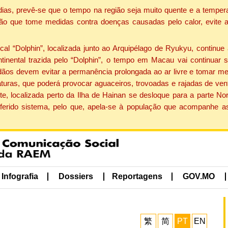
dias, prevê-se que o tempo na região seja muito quente e a tempe
ão que tome medidas contra doenças causadas pelo calor, evite ac
 “Dolphin”, localizada junto ao Arquipélago de Ryukyu, continue 
ntinental trazida pelo “Dolphin”, o tempo em Macau vai continuar
dãos devem evitar a permanência prolongada ao ar livre e tomar m
ras, que poderá provocar aguaceiros, trovoadas e rajadas de vento 
e, localizada perto da Ilha de Hainan se desloque para a parte No
ferido sistema, pelo que, apela-se à população que acompanhe a
Infografia
Dossiers
Reportagens
GOV.MO
繁
简
PT
EN