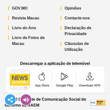
GOV.MO
Opiniões
Revista Macau
Contacte-nos
Livro do Ano
Declaração de
Privacidade
Livro de Fotos de
Macau
Cláusulas de
Utilização
Descarregar a aplicação de telemóvel
Aplicação de telemóvel “Notícias do G
Aplicação de telemóvel “
Aplicação 
© 2022 Gabinete de Comunicação Social do
Governo da RAEM