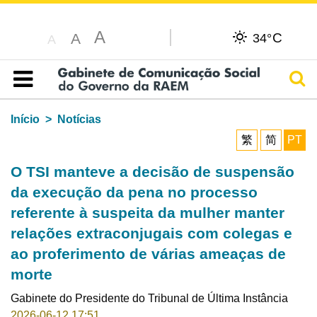
A
C
A
34°
A
Pesq
Índice
Início
Notícias
繁
简
PT
O TSI manteve a decisão de suspensão
da execução da pena no processo
referente à suspeita da mulher manter
relações extraconjugais com colegas e
ao proferimento de várias ameaças de
morte
Gabinete do Presidente do Tribunal de Última Instância
2026-06-12 17:51