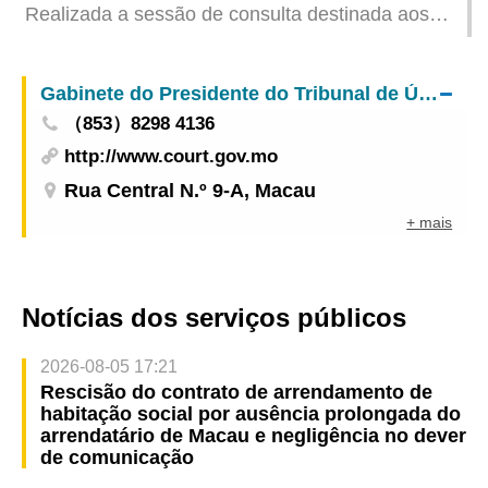
Realizada a sessão de consulta destinada aos
sectores de big health, finanças, ciência e
tecnologia sobre o 3.º Plano Quinquenal de
Gabinete do Presidente do Tribunal de Última Instância
Desenvolvimento Socioeconómico da Região
（853）8298 4136
Administrativa Especial de Macau (2026-2030)
http://www.court.gov.mo
Rua Central N.º 9-A, Macau
+ mais
Notícias dos serviços públicos
2026-08-05 17:21
Rescisão do contrato de arrendamento de
habitação social por ausência prolongada do
arrendatário de Macau e negligência no dever
de comunicação