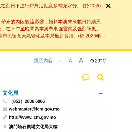
日下進行戶外活動及多補充水分。 (於 2026
」帶來的內陸氣流影響，預料本澳未來數日持續天
流，在下午至晚間為本澳帶來強雷雨及強烈陣風。
民留意天氣變化及本局最新資訊。(於 2026年
A
A
跳至內容
29°
C
A
文化局
（853）2836 6866
webmaster@icm.gov.mo
http://www.icm.gov.mo
澳門塔石廣場文化局大樓