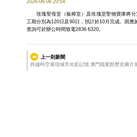
2026-06-06 20:54
玫瑰聖母堂（板樟堂）及玫瑰堂聖物寶庫將分
工期分別為120日及90日，預計於10月完成。
查詢可於辦公時間致電2836 6320。
上一則新聞
跨越時空展現城市光影記憶 澳門檔案館歷史圖片