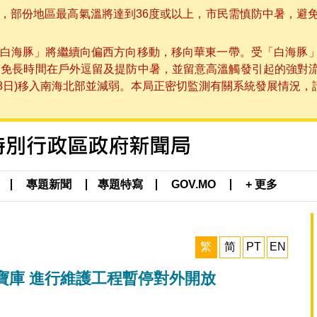
部份地區最高氣溫將達到36度或以上，市民需慎防中暑，避免在烈
白海豚」將繼續向偏西方向移動，移向華東一帶。受「白海豚
避免長時間在戶外逗留及提防中暑，並留意高溫觸發引起的強對
8日)移入南海北部並減弱。本局正密切監測有關系統發展情況，請市
專題新聞
專題特寫
GOV.MO
+ 更多
繁
简
PT
EN
寶庫 進行維護工程暫停對外開放