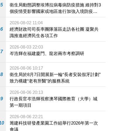
5
衛生局動態調整埃博拉病毒病防疫措施 維持對3
個疫情受影響國家或地區進行加強入境防疫措
施
2026-08-02 11:04
6
經濟財政司司長率團隊落區走訪各社團 凝聚共
識推進經濟民生各項工作
2026-08-03 22:03
7
岑浩輝在福建廈門、龍岩兩市考察調研
2026-08-06 10:17
8
衛生局於8月7日開展新一輪“長者安裝假牙計劃”
致力構建“老有所醫”的服務系統
2026-08-06 20:13
9
行政長官岑浩輝視察澳琴國際教育（大學）城
第一期項目
2026-08-06 22:21
10
籌建科技研發產業園工作組舉行2026年第一次
會議