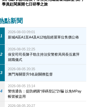
學員赴閩展開七日研學之旅
熱點新聞
2026-08-03 09:01
1
新城A區A1至A4及A12地段經屋單位售價公佈
2026-08-05 22:25
2
保安司司長陳子勁主持治安警察局局長伍素萍
就職儀式
2026-08-05 20:35
3
澳門海關晉升9名副關務監督
2026-08-05 15:14
4
警情通告：提防網購“掃碼登記”詐騙 以免MPay
帳號被盜用
2026-08-05 20:27