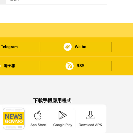
Telegram
Weibo
電子報
RSS
下載手機應用程式
澳門政府新聞 APP - App Store 下載
澳門政府新聞 APP - Google Pla
澳門政府新聞 APP -