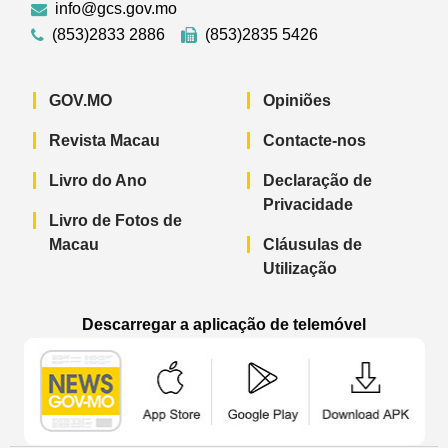
info@gcs.gov.mo
(853)2833 2886
(853)2835 5426
GOV.MO
Opiniões
Revista Macau
Contacte-nos
Livro do Ano
Declaração de
Privacidade
Livro de Fotos de
Macau
Cláusulas de
Utilização
Descarregar a aplicação de telemóvel
Aplicação de telemóvel “Notícias do G
Aplicação de telemóvel “
Aplicação 