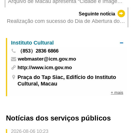
Arquivo de Macau apresenta “Cidade e Imagem:
o Fio do Tempo – Exposição de Imagens
Seguinte notícia
Históricas do Acervo do Arquivo de Macau” em
Realização com sucesso do Dia de Abertura do
meados de Junho
Centro Médico de Macau Union Reacções
entusiásticas às cinco palestras temáticas e aos
Instituto Cultural
serviços de aconselhamento médico
（853）2836 6866
webmaster@icm.gov.mo
http://www.icm.gov.mo
Praça do Tap Siac, Edifício do Instituto
Cultural, Macau
+ mais
Notícias dos serviços públicos
2026-08-06 10:23