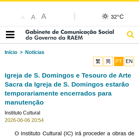
A
C
A
32°
A
Pesq
Índice
Início
Notícias
繁
简
PT
EN
Igreja de S. Domingos e Tesouro de Arte
Sacra da Igreja de S. Domingos estarão
temporariamente encerrados para
manutenção
Instituto Cultural
2026-06-06 20:54
O Instituto Cultural (IC) irá proceder a obras de