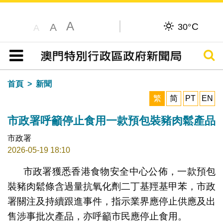
A
C
A
30°
A
搜尋
目錄
首頁
新聞
繁
简
PT
EN
市政署呼籲停止食用一款預包裝豬肉鬆產品
市政署
2026-05-19 18:10
市政署獲悉香港食物安全中心公佈，一款預包
裝豬肉鬆條含過量抗氧化劑二丁基羥基甲苯，市政
署關注及持續跟進事件，指示業界應停止供應及出
售涉事批次產品，亦呼籲市民應停止食用。