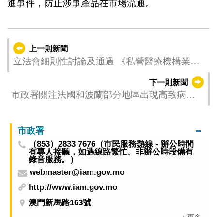
進事件，防止涉事產品在市場流通。
上一則新聞
立法會細則性討論及通過 《私營醫療機構業務
法》法案
下一則新聞
市政署關注法國和波蘭部分地區出現高致病性
禽流感
市政署
（853）2833 7676（市民服務熱線 - 辦公時間
有專人接聽，如遇線路繁忙、非辦公時段備有
錄音服務。）
webmaster@iam.gov.mo
http://www.iam.gov.mo
澳門新馬路163號
+ 更多