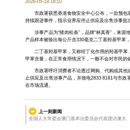
2026-05-19 18:10
市政署获悉香港食物安全中心公布，一款预包
持续跟进事件，指示业界应停止供应及出售涉事批
涉事产品为“猪肉松条"，品牌“林真香"，来源地
产品样本被验出每公斤含330毫克二丁基羟基甲苯
二丁基羟基甲苯，又称经丁化作用的羟基甲苯
甲苯含量，在正常食用情况下，一般不会对市民的
市政署呼吁消费者不论透过网购、代购或其他
止供应及出售涉事产品，并致电2833 8181与
在市场流通。
上一则新闻
全国人大常委会澳门基本法委员会代表团访澳大