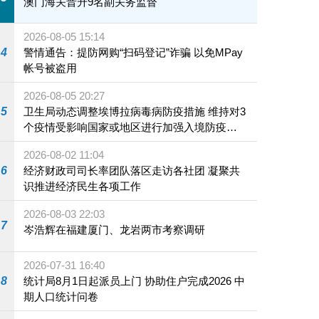
澳门海关晋升9名副关务监督
2026-08-05 15:14
4
警情通告：提防网购“扫码登记”诈骗 以免MPay
帐号被盗用
2026-08-05 20:27
5
卫生局动态调整埃博拉病毒病防疫措施 维持对3
个疫情受影响国家或地区进行加强入境防疫措
施
2026-08-02 11:04
6
经济财政司司长率团队落区走访各社团 凝聚共
识推进经济民生各项工作
2026-08-03 22:03
7
岑浩辉在福建厦门、龙岩两市考察调研
2026-07-31 16:40
8
统计局8月1日起派员上门 协助住户完成2026 中
期人口统计问卷