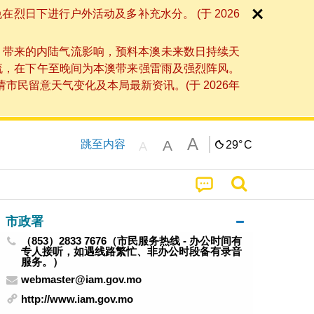
日下进行户外活动及多补充水分。 (于 2026
」带来的内陆气流影响，预料本澳未来数日持续天
流，在下午至晚间为本澳带来强雷雨及强烈阵风。
民留意天气变化及本局最新资讯。(于 2026年
A
A
跳至内容
29°
C
A
市政署
（853）2833 7676（市民服务热线 - 办公时间有
专人接听，如遇线路繁忙、非办公时段备有录音
服务。）
webmaster@iam.gov.mo
http://www.iam.gov.mo