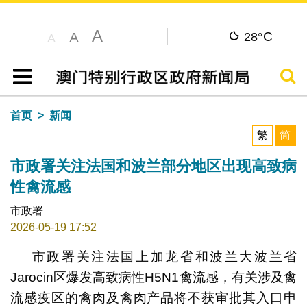
A
C
A
28°
A
搜寻
目录
首页
新闻
繁
简
市政署关注法国和波兰部分地区出现高致病
性禽流感
市政署
2026-05-19 17:52
市政署关注法国上加龙省和波兰大波兰省
Jarocin区爆发高致病性H5N1禽流感，有关涉及禽
流感疫区的禽肉及禽肉产品将不获审批其入口申