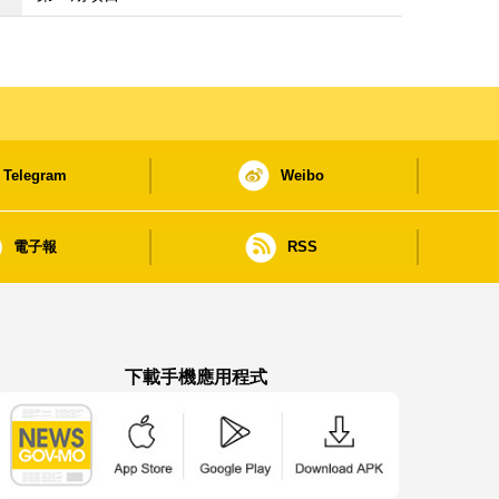
Telegram
Weibo
電子報
RSS
下載手機應用程式
澳門政府新聞 APP - App Store 下載
澳門政府新聞 APP - Google Pla
澳門政府新聞 APP -