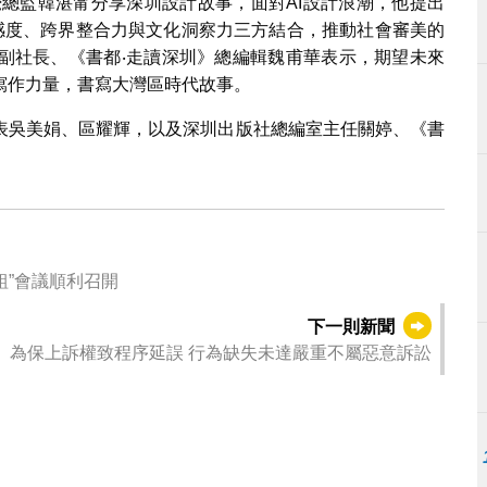
覺總監韓湛甯分享深圳設計故事，面對AI設計浪潮，他提出
敏感度、跨界整合力與文化洞察力三方結合，推動社會審美的
副社長、《書都‧走讀深圳》總編輯魏甫華表示，期望未來
寫作力量，書寫大灣區時代故事。
表吳美娟、區耀輝，以及深圳出版社總編室主任關婷、《書
組”會議順利召開
下一則新聞
為保上訴權致程序延誤 行為缺失未達嚴重不屬惡意訴訟