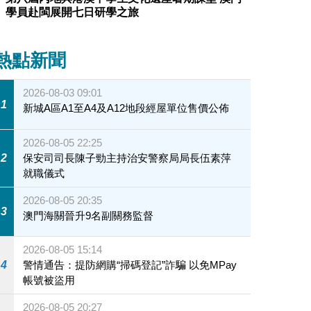
學員赴閩展開七日研學之旅
熱點新聞
2026-08-03 09:01
1
新城A區A1至A4及A12地段經屋單位售價公佈
2026-08-05 22:25
2
保安司司長陳子勁主持治安警察局局長伍素萍
就職儀式
2026-08-05 20:35
3
澳門海關晉升9名副關務監督
2026-08-05 15:14
4
警情通告：提防網購“掃碼登記”詐騙 以免MPay
帳號被盜用
2026-08-05 20:27