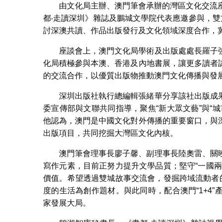
由文化局主辦、澳門筆會承辦的灣區文化交流
都‧走讀深圳》雜誌及鵬城文學院代表應邀參與，雙
討深澳共讀、作品出版發行及文化領域深度合作，
座談會上，澳門文化局學術及出版處處長羅子
化局積極參與本澳、香港及內地書展，讓更多讀者
的交流合作，以優質出版物推動澳門文化傳播與發
深圳出版社執行總編輯張緒華分享該社出版成
委宣傳部與文聯共同指導，聚焦“新大眾文藝”與“
他認為，澳門是中國文化對外傳播的重要窗口，與
出版項目，共同挖掘大灣區文化內核。
澳門筆會理事長廖子馨、副理事長陸奧雷、關
寫作元素，目前正努力提升文學品質；堅守“一國
價值。希望透過雙城故事交流會，發掘跨域流動者
度的生活為創作題材。與此同時，配合澳門“1+4
家發展大局。