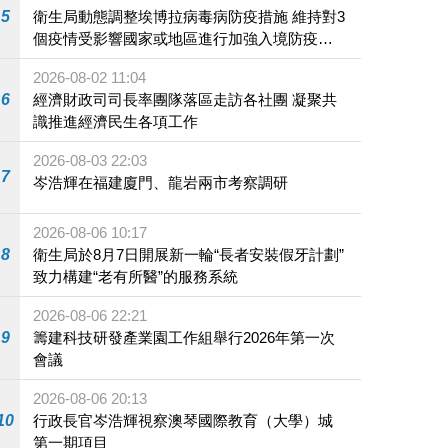
5
衛生局動態調整埃博拉病毒病防疫措施 維持對3
個疫情受影響國家或地區進行加強入境防疫措
施
2026-08-02 11:04
6
經濟財政司司長率團隊落區走訪各社團 凝聚共
識推進經濟民生各項工作
2026-08-03 22:03
7
岑浩輝在福建廈門、龍岩兩市考察調研
2026-08-06 10:17
8
衛生局於8月7日開展新一輪“長者安裝假牙計劃”
致力構建“老有所醫”的服務系統
2026-08-06 22:21
9
籌建科技研發產業園工作組舉行2026年第一次
會議
2026-08-06 20:13
10
行政長官岑浩輝視察澳琴國際教育（大學）城
第一期項目