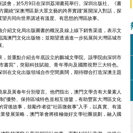
座談會，於5月9日在深圳荔湖書苑舉行。深圳出版社、《書
方圍繞“深澳灣區新大眾文藝的跨界實踐”展開深入對話，探
冀望共同向世界講述有溫度、有思想的灣區故事。
強介紹文化局出版圖書的概況及線上線下銷售渠道，表示文
認識澳門文化出版物；並期望透過進一步拓展與大灣區城市
展。
果，並重點介紹去年底設立的鵬城文學院。該學院由深圳市
城市書寫”，突顯科技賦能、青年導向及國際視野三大特色。
深圳在文化出版領域合作空間廣闊，期待聯合打造深澳主題
曉泉及黃春年分別發言。他們指出，澳門文學含有大量素人
兩制”優勢、保持區域特色並相互借鑒，有助豐富大灣區文化
的背後故事，鼓勵作者從“社區微敘事”入手，以真實、有溫
”產業發展策略，澳門筆會將積極做好文學社團規劃，融入國