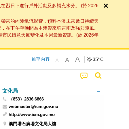
日下進行戶外活動及多補充水分。 (於 2026
」帶來的內陸氣流影響，預料本澳未來數日持續天
流，在下午至晚間為本澳帶來強雷雨及強烈陣風。
民留意天氣變化及本局最新資訊。(於 2026年
A
A
跳至內容
35°
C
A
文化局
（853）2836 6866
webmaster@icm.gov.mo
http://www.icm.gov.mo
澳門塔石廣場文化局大樓