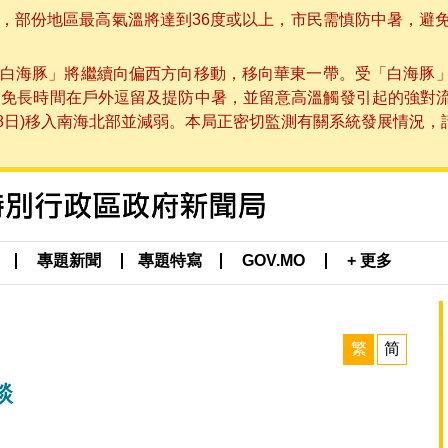
部份地區最高氣溫將達到36度或以上，市民需慎防中暑，避免在烈
白海豚」將繼續向偏西方向移動，移向華東一帶。受「白海豚
避免長時間在戶外逗留及提防中暑，並留意高溫觸發引起的強對
8日)移入南海北部並減弱。本局正密切監測有關系統發展情況，請市
專題新聞
專題特寫
GOV.MO
+ 更多
繁
简
談